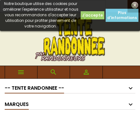
Notre boutique utilise des cookies pour

améliorer l'expérience utilisateur et nous
Plus
vous recommandons d'accepter leur
J'accepte
d'informations
utilisation pour profiter pleinement de
votre navigation.



-- TENTE RANDONNEE --
MARQUES