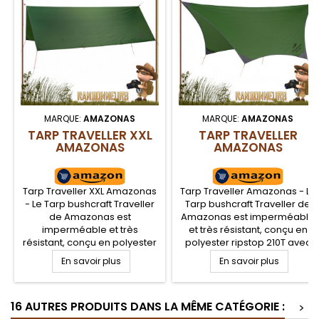
MARQUE:
AMAZONAS
MARQUE:
AMAZONAS
TARP TRAVELLER XXL
TARP TRAVELLER
AMAZONAS
AMAZONAS
Tarp Traveller XXL Amazonas
Tarp Traveller Amazonas - Le
- Le Tarp bushcraft Traveller
Tarp bushcraft Traveller de
de Amazonas est
Amazonas est imperméable
imperméable et très
et très résistant, conçu en
résistant, conçu en polyester
polyester ripstop 210T avec
ripstop 210T avec revêtement
revêtement PU. Utile contre le
En savoir plus
En savoir plus
PU. Utile contre le vent, la
vent, la pluie et les
pluie et les intempéries, ce
intempéries, ce tarp léger
tarp léger sera votre
sera votre compagnon pour
16 AUTRES PRODUITS DANS LA MÊME CATÉGORIE :
compagnon pour de
de nombreuses nuits dans la
>