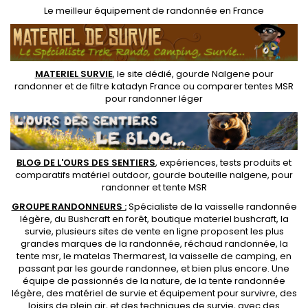
Le
meilleur équipement de randonnée
en France
MATERIEL SURVIE
, le site dédié,
gourde Nalgene pour
randonner
et de
filtre katadyn France
ou
comparer tentes MSR
pour randonner léger
BLOG DE L'OURS DES SENTIERS
, expériences, tests produits et
comparatifs matériel outdoor
,
gourde bouteille nalgene
, pour
randonner et
tente MSR
GROUPE RANDONNEURS :
Spécialiste de la
vaisselle randonnée
légère
, du Bushcraft en forêt,
boutique materiel bushcraft
, la
survie, plusieurs sites de vente en ligne proposent les plus
grandes marques de la randonnée,
réchaud randonnée
, la
tente msr
, le matelas Thermarest, la
vaisselle de camping
, en
passant par les
gourde randonnee
, et bien plus encore. Une
équipe de passionnés de la nature, de la
tente randonnée
légère
, des
matériel de survie et équipement pour survivre
, des
loisirs de plein air, et des techniques de survie, avec des