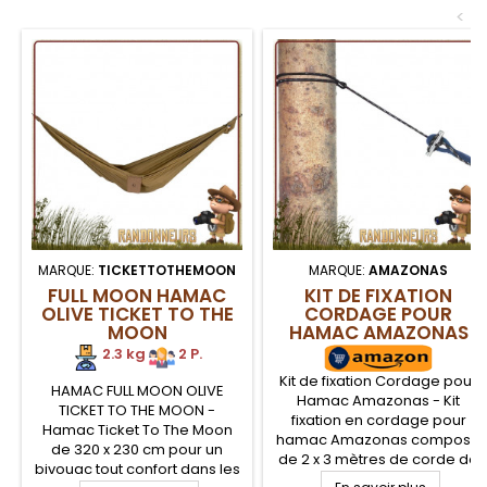
nombreuses nuits dans la
nature. Le Traveller Tarp
<
nature. Comporte 4 œillets
s'accroche et se tend sur les
supplémentaires pour le
points de fixation du
détendre sur les angles,
matelas...
des...
MARQUE:
TICKETTOTHEMOON
MARQUE:
AMAZONAS
FULL MOON HAMAC
KIT DE FIXATION
OLIVE TICKET TO THE
CORDAGE POUR
MOON
HAMAC AMAZONAS
2.3 kg
2 P.
Kit de fixation Cordage pour
HAMAC FULL MOON OLIVE
Hamac Amazonas - Kit
TICKET TO THE MOON -
fixation en cordage pour
Hamac Ticket To The Moon
hamac Amazonas composé
de 320 x 230 cm pour un
de 2 x 3 mètres de corde de
bivouac tout confort dans les
5.5 mm de diamètre, déjà