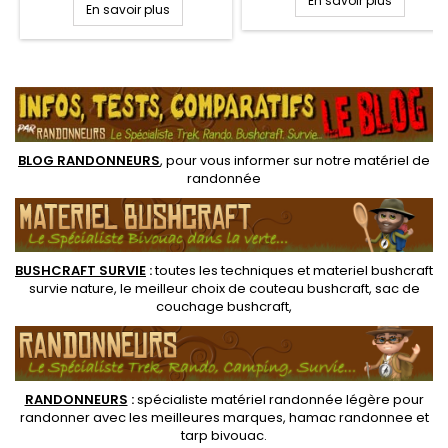
grands espaces. Profitez de
En savoir plus
En savoir plus
montés avec tringle pour plus
grands moments de détente
de facilité à fixer un Hamac
et un sommeil des plus
Randonnée. Résistance 150
confortables. La douce
kg.
.
élasticité des tissus assure
une agréable sensation au
toucher.
BLOG RANDONNEURS
, pour vous informer sur notre
matériel de
randonnée
BUSHCRAFT SURVIE
:
toutes les techniques et
materiel
bushcraft
survie nature
, le meilleur choix de
couteau bushcraft
,
sac de
couchage bushcraft
,
RANDONNEUR
S
:
spécialiste matériel randonnée légère
pour
randonner avec les meilleures marques,
hamac randonnee
et
tarp bivouac
.