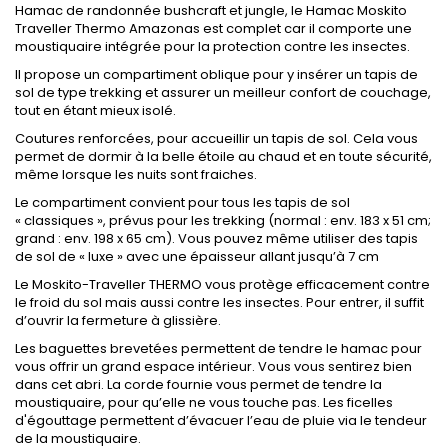
Hamac de randonnée bushcraft et jungle, le Hamac Moskito
Traveller Thermo Amazonas est complet car il comporte une
moustiquaire intégrée pour la protection contre les insectes.
Il propose un compartiment oblique pour y insérer un tapis de
sol de type trekking et assurer un meilleur confort de couchage,
tout en étant mieux isolé.
Coutures renforcées, pour accueillir un tapis de sol. Cela vous
permet de dormir à la belle étoile au chaud et en toute sécurité,
même lorsque les nuits sont fraiches.
Le compartiment convient pour tous les tapis de sol
« classiques », prévus pour les trekking (normal : env. 183 x 51 cm;
grand : env. 198 x 65 cm). Vous pouvez même utiliser des tapis
de sol de « luxe » avec une épaisseur allant jusqu’à 7 cm
Le Moskito-Traveller THERMO vous protège efficacement contre
le froid du sol mais aussi contre les insectes. Pour entrer, il suffit
d’ouvrir la fermeture à glissière.
Les baguettes brevetées permettent de tendre le hamac pour
vous offrir un grand espace intérieur. Vous vous sentirez bien
dans cet abri. La corde fournie vous permet de tendre la
moustiquaire, pour qu’elle ne vous touche pas. Les ficelles
d'égouttage permettent d’évacuer l’eau de pluie via le tendeur
de la moustiquaire.