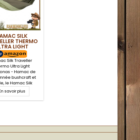
pour un...
AMAC SILK
ELLER THERMO
LTRA LIGHT
AMAZONAS
c Silk Traveller
rmo Ultra Light
onas - Hamac de
nnée bushcraft et
le, le Hamac Silk
r Thermo Ultra Light
En savoir plus
nas est un hamac
la randonnée et le
 nomade et léger. Il
e un compartiment
e pour y insérer un
 sol de type trekking
surer un meilleur
 de couchage, tout
ant mieux isolé...