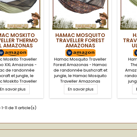
pour un bivouac léger....
MAC MOSKITO
HAMAC MOSQUITO
H
ELLER THERMO
TRAVELLER FOREST
TRAV
L AMAZONAS
AMAZONAS
U
 Moskito Traveller
Hamac Mosquito Traveller
Hama
o XXL Amazonas -
Forest Amazonas - Hamac
The
c de randonnée
de randonnée bushcraft et
Amaz
craft et jungle, le
jungle, le Hamac Mosquito
rando
 Moskito Traveller
Traveller Amazonas
jung
mo Amazonas est
camouflage Forest est
Travelle
En savoir plus
En savoir plus
et car il comporte
complet car il comporte
Amazo
ustiquaire intégrée
une moustiquaire intégrée
pour 
a protection contre
pour la protection contre
bivouac
1-11 de 11 article(s)
ectes. Il propose un
les insectes. Utilisable sur
propos
timent oblique pour
deux face, avec la
obliqu
er un tapis de sol de
moustiquaire ou sans la
tapis de
ekking et assurer un
moustiquaire, facile à
et as
lleur confort de
installer entre deux arbres
confort
chage, tout en...
pour un bivouac...
en ét