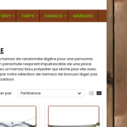
T BIVY
TARPS
HAMACS
MARQUES
E
u
hamac de randonnée légère
pour une personne.
n parachute respirant imputrescible de une place
c un hamac tissu polyester qui sèche plus vite avec
par notre sélection de
hamacs de bivouac
léger pas
outdoor.



ier par :
Pertinence