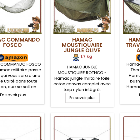
AC COMMANDO
HAMAC
HAM
FOSCO
MOUSTIQUAIRE
TRAV
JUNGLE OLIVE
ROTHCO
1.7 kg
 COMMANDO FOSCO
Hamac 
HAMAC JUNGLE
hamac militaire passe
The
MOUSTIQUIRE ROTHCO -
 qui vous sera d'une
Hama
Hamac jungle militaire toile
 utilité dans toute
bushc
coton canvas complet avec
tion, que se soit en
Hamac 
tarp nylon intégré,
nature et bushcraft,
Ther
En savoir plus
moustiquaire mesh,
donnée, en camping,
En savoir plus
comple
cordages. De couleur olive,
rvie ou en bivouac
une mou
ce hamac militaire type
litaire. Hamac pour
pour l
JUNGLE est un abri surélevé
angement de votre
les ins
qui deviendra vite un
ment au dessus du
compart
indispensable dans votre
 Résistance 120 kg.
y insére
paquetage de survie,
type tr
équipement bivouac
mei