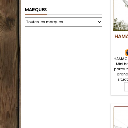
MARQUES
HAM
HAMAC
- Mini 
partout
grande
situa
pleine 
en ran
en su
opex mi
le r
équipe
sol.