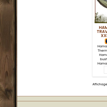
HA
TRAV
XX
Hamac
Therm
Hama
bush
Hamac
Ther
compl
une mo
pour l
Affichage 
les ins
compar
y insér
type tr
mei
cou