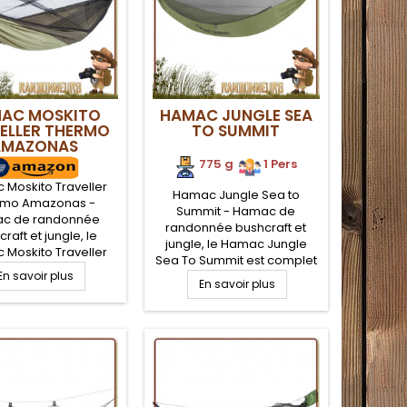
AC MOSKITO
HAMAC JUNGLE SEA
ELLER THERMO
TO SUMMIT
AMAZONAS
775 g
.
.
1 Pers
Moskito Traveller
Hamac Jungle Sea to
rmo Amazonas -
Summit - Hamac de
c de randonnée
randonnée bushcraft et
raft et jungle, le
jungle, le Hamac Jungle
Moskito Traveller
Sea To Summit est complet
mo Amazonas est
En savoir plus
car il comporte une
t car il comporte
En savoir plus
moustiquaire intégrée pour
stiquaire intégrée
la protection contre les
a protection contre
insectes. Facile à mettre en
ectes. Il propose un
place, ce hamac
iment oblique pour
randonnée est ultra léger et
r un tapis de sol de
compact
ekking et assurer un
lleur confort de