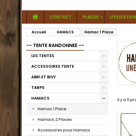
CONTACT
PLACES
UTILISATIO
Accueil
HAMACS
Hamac 1 Place
-- TENTE RANDONNEE --
LES TENTES
ACCESSOIRES TENTE
ABRI ET BIVY
TARPS
HAMACS
Il y a 11 p
Hamac 1 Place
Hamacs 2 Places
Accessoires pour Hamacs