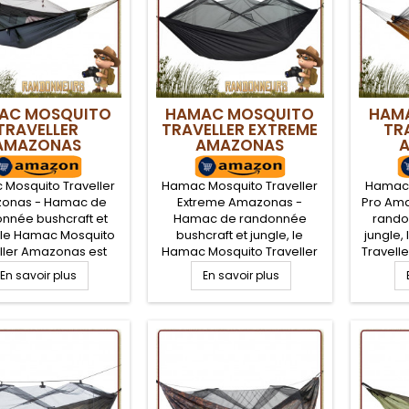
bushcraft
couc
AC MOSQUITO
HAMAC MOSQUITO
HAM
TRAVELLER
TRAVELLER EXTREME
TR
AMAZONAS
AMAZONAS
Mosquito Traveller
Hamac Mosquito Traveller
Hamac 
onas - Hamac de
Extreme Amazonas -
Pro Am
nnée bushcraft et
Hamac de randonnée
rando
, le Hamac Mosquito
bushcraft et jungle, le
jungle,
ller Amazonas est
Hamac Mosquito Traveller
Travell
et car il comporte
Extreme Amazonas est
comple
En savoir plus
En savoir plus
ustiquaire intégrée
complet car il comporte
une mou
a protection contre
une moustiquaire intégrée
pour l
ectes. Utilisable sur
pour la protection contre
les inse
ux face, avec la
les insectes. Utilisable sur
la mous
iquaire ou sans la
deux face, avec la
moust
tiquaire, facile à
moustiquaire ou sans la
install
er entre deux arbres
moustiquaire, facile à
pour 
 un bivouac léger
installer entre deux arbres
Traitem