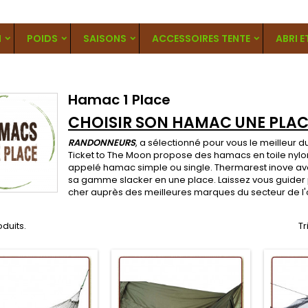
N
POIDS
SAISONS
ACCESSOIRES TENTE
ABRI E
Hamac 1 Place
CHOISIR SON HAMAC UNE PLAC
RANDONNEURS
, a sélectionné pour vous le meilleur d
Ticket to The Moon propose des hamacs en toile nylo
appelé hamac simple ou single. Thermarest inove ave
sa gamme slacker en une place. Laissez vous guider 
cher auprès des meilleures marques du secteur de l'
roduits.
Tr