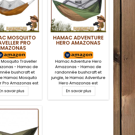
hage, tout en...
AC MOSQUITO
HAMAC ADVENTURE
AVELLER PRO
HERO AMAZONAS
AMAZONAS
Mosquito Traveller
Hamac Adventure Hero
azonas - Hamac de
Amazonas - Hamac de
nnée bushcraft et
randonnée bushcraft et
 le Hamac Mosquito
jungle, le Hamac Adventure
er Pro Amazonas est
Hero Amazonas est
t car il comporte
complet car il comporte
En savoir plus
En savoir plus
stiquaire intégrée
une moustiquaire intégrée
a protection contre
pour la protection contre
ctes. Utilisable avec
les insectes. Utilisable avec
tiquaire ou sans la
la moustiquaire ou sans la
iquaire, facile à
moustiquaire, facile à
er entre deux arbres
installer entre deux arbres
un bivouac léger.
pour un bivouac léger.
ent anti insectes...
Grande taille d'habitacle