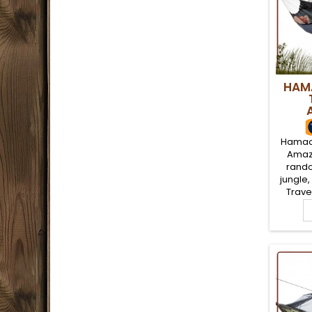
HAM
Hamac 
Amaz
rando
jungle
Trave
compl
une mo
pour l
les ins
de
moust
mous
install
pour