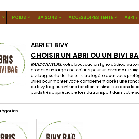
N
POIDS
SAISONS
ACCESSOIRES TENTE
ABRI E
ABRI ET BIVY
CHOISIR UN ABRI OU UN BIVI B
RANDONNEURS
, votre boutique en ligne dédiée au
te
propose un large choix d'abri pour un bivouac ultral
bivi bag, sorte de
"tente" ultra légère
pour vous protég
utiles pour monter votre campement après une randon
ou bivy bag auront une fonction minimaliste dans la 
poids très appréciable lors du transport dans votre 
tégories