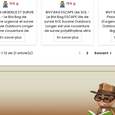
105 g
156 g
G URGENCE ET SURVIE
BIVY BAG ESCAPE Lite SOL -
BIVY
 - Le Bivi Bag de
Le Bivi Bag ESCAPE Lite de
Plac
e urgence et survie
survie SOL Survive Outdoors
d'urgen
vie Outdoors Longer
Longer est une couverture
Outdoor
une couverture de
de survie polyéthylène ultra
lég
 polyéthylène ultra
légère en forme de sursac
réutilis
En savoir plus
En savoir plus
 en forme de sac de
de couchage qui vous
que n'i
ge qui vous permet
permet de vous protéger
couve
 vous protéger
entièrement des éléments
sursa
1-12 de 21 article(s)
1
2
Suivant

ement des éléments
(froid, pluie, vent, neige) en
survi
pluie, vent, neige) en
situation de survie pour
résist
tion de survie pour
randonneurs
housse 
randonneurs
Silnylo
respir