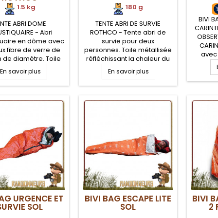
1.5 kg
180 g
BIVI 
ENTE ABRI DOME
TENTE ABRI DE SURVIE
CARINTH
STIQUAIRE - Abri
ROTHCO - Tente abri de
OBSER
uaire en dôme avec
survie pour deux
CARIN
x fibre de verre de
personnes. Toile métallisée
avec
 de diamètre. Toile
réfléchissant la chaleur du
niveau d
iquaire 100% Mesh
corps. Rangement et
En savoir plus
En savoir plus
petit d
r et tapis de sol TPU
montage facile. Livrée avec
d'avoi
uction 1000 mm.
cordelette d'attache en
toute m
quaire en Dôme, une
nylon. Tente abri de survie
c
ne, avec arceaux à
pour se protéger des
d'obser
sur un lit de camp ou
éléments en toute situation
militai
iser directement à
d'urgence et de survie.
même le sol
BAG URGENCE ET
BIVI BAG ESCAPE LITE
BIVI 
SURVIE SOL
SOL
2 