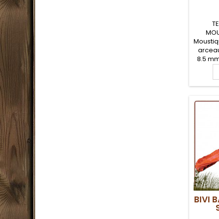
T
MOU
Moustiq
arceau
8.5 mm
Moust
Polyeste
end
Mousti
person
placer 
util
BIVI 