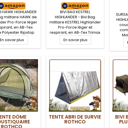
AG HAWK HIGHLANDER
BIVI BAG KESTREL
SURSA
Bag militaire HAWK de
HIGHLANDER - Bivi Bag
HIGHL
der Pro-Force léger
militaire KESTREL Highlander
couc
spirant, en AB-Tex
Pro-Force léger et
comp
x Polyester Ripstop
respirant, en AB-Tex Trimax
Mat
it polyuréthane,
Polyester Ripstop enduit
En savoir plus
En savoir plus
indispen
tion 5000 mm pour
polyuréthane, induction
survie
ésistance à toutes
4000 mm pour une
de co
uves et en toutes
résistance à toutes
vous p
tions climatiques.
épreuves et en toutes
éléme
 bivy HAWK pour vos
conditions climatiques.
pluie)
 bushcraft, militaire
Sursac militaire étanche
Marqu
rsoft dans la verte.
KESTREL pour vos bivouacs
survie s
bushcraft, militaire et airsoft
de surv
dans la verte.
(in
ENTE DÔME
TENTE ABRI DE SURVIE
BIVI
USTIQUAIRE
ROTHCO
PLU
ROTHCO