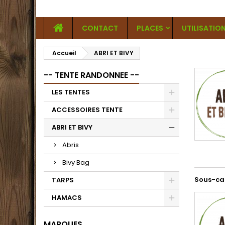
CONTACT
PLACES
UTILISATIO
Accueil
ABRI ET BIVY
-- TENTE RANDONNEE --
LES TENTES
ACCESSOIRES TENTE
ABRI ET BIVY
Abris
Bivy Bag
Sous-ca
TARPS
HAMACS
MARQUES