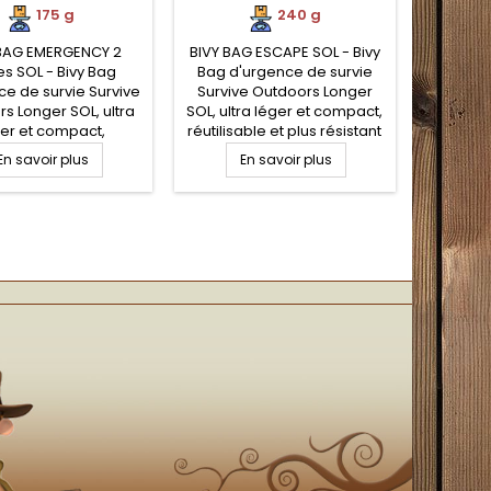
175 g
240 g
 BAG EMERGENCY 2
BIVY BAG ESCAPE SOL - Bivy
es SOL - Bivy Bag
Bag d'urgence de survie
ce de survie Survive
Survive Outdoors Longer
s Longer SOL, ultra
SOL, ultra léger et compact,
er et compact,
réutilisable et plus résistant
able et plus résistant
est un sursac couverture de
En savoir plus
En savoir plus
mporte quelle autre
survie polyéthylène ultra
rture de survie ou
légère en forme de sac de
c de couchage de
couchage qui vous permet
e. Conçu en Mylar,
de vous protéger
ant et isolant avec
entièrement des éléments
de compression en
(froid, pluie, vent, neige) en
n. Etanche mais non
situation de survie pour
ant. La taille de ce
randonneurs
sursac...