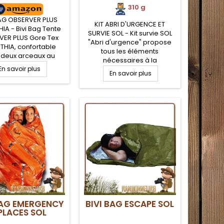
310 g
BAG OBSERVER PLUS
KIT ABRI D'URGENCE ET
IA - Bivi Bag Tente
SURVIE SOL - Kit survie SOL
VER PLUS Gore Tex
"Abri d'urgence" propose
THIA, confortable
tous les éléments
 deux arceaux au
nécessaires à la
e la tête formant un
En savoir plus
construction d'un abri de
ôme vous permettant
En savoir plus
survie d'urgence, en
r de la place pour
randonnée. Le kit abri
anipulation, parfait
d'urgence SOL ultra-léger
omme poste
comporte un tarp
vation, tente légère
polyéthylène renforcé,
re et bushcraft tout
sardines alu, cordes et
terrain.
instructions de survie
BAG EMERGENCY
BIVI BAG ESCAPE SOL
PLACES SOL