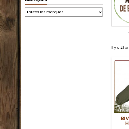
Il y a 21 p
BI
H