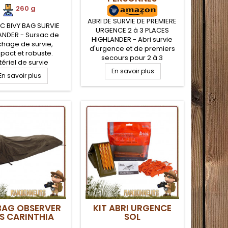
HIGHLANDER
260 g
ABRI DE SURVIE DE PREMIERE
C BIVY BAG SURVIE
URGENCE 2 à 3 PLACES
ANDER - Sursac de
HIGHLANDER - Abri survie
hage de survie,
d'urgence et de premiers
act et robuste.
secours pour 2 à 3
ériel de survie
personnes Highlander. Cet
sable, ce sursac de
En savoir plus
En savoir plus
abri de survie, très facile de
 pour une personne
montage, est compact et
uleur orange vive,
léger, facile à insérer dans
rotège contre les
son sac à dos. Enduction PU
nts (coupe vent,
3000mm. Étanche et Coupe
 et est très visible.
vent AB-TEX. Fenêtre de
age de notions de
visibilité et cheminé
ur le sac tel un guide
d'aération.
ie grandeur nature
scriptions en...
 BAG OBSERVER
KIT ABRI URGENCE
S CARINTHIA
SOL