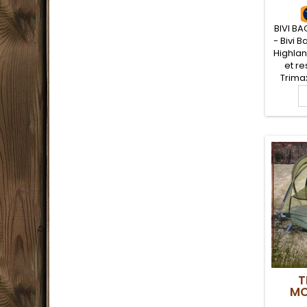
BIVI B
- Bivi 
Highlan
et re
Trima
endu
induc
une r
épre
condi
Sursac
bivouacs
et ai
T
MO