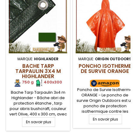
MARQUE:
HIGHLANDER
MARQUE:
ORIGIN OUTDOORS
BACHE TARP
PONCHO ISOTHERME
TARPAULIN 3X4 M
DE SURVIE ORANGE
HIGHLANDER
750 g
.
.
400x300
Poncho de Survie Isotherme
Bache Tarp Tarpaulin 3x4 m
ORANGE - Le poncho de
Highlander - Bâche abri de
survie Origin Outdoors est un
protection étanche , tarp
poncho de protection
pour abris bushcraft, couleur
isothermique contre les
vert Olive, 400 x 300 cm, avec
éléments (froid, vent, pluie)
œillets aluminium aux quatre
En savoir plus
En savoir plus
compact et très léger pour la
coins. Bâche en Polyéthylène
survie, bushcraft et la
résistante de 100 gs/m2 mais
randonnée. Le poncho de