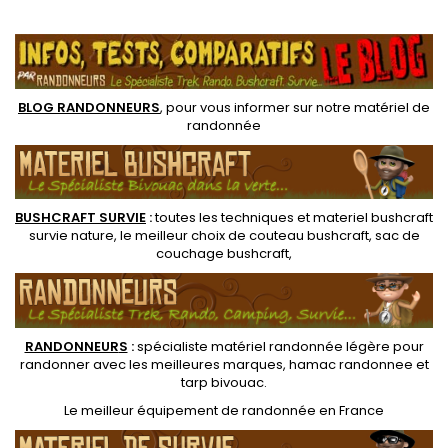
aussi légère de 750 g
survie réfléchit 90% de la
.
seulement. Coutures
chaleur corporelle. Couleur
renforcées sur les extrémités
orange vive est idéale pour
un meilleur repérage par les
équipes de...
BLOG RANDONNEURS
, pour vous informer sur notre
matériel de
randonnée
BUSHCRAFT SURVIE
:
toutes les techniques et
materiel
bushcraft
survie nature
, le meilleur choix de
couteau bushcraft
,
sac de
couchage bushcraft
,
RANDONNEUR
S
:
spécialiste matériel randonnée légère
pour
randonner avec les meilleures marques,
hamac randonnee
et
tarp bivouac
.
Le
meilleur équipement de randonnée
en France