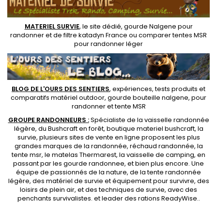
MATERIEL SURVIE
, le site dédié,
gourde Nalgene pour
randonner
et de
filtre katadyn France
ou
comparer tentes MSR
pour randonner léger
BLOG DE L'OURS DES SENTIERS
, expériences, tests produits et
comparatifs matériel outdoor
,
gourde bouteille nalgene
, pour
randonner et
tente MSR
GROUPE RANDONNEURS :
Spécialiste de la
vaisselle randonnée
légère
, du Bushcraft en forêt,
boutique materiel bushcraft
, la
survie, plusieurs sites de vente en ligne proposent les plus
grandes marques de la randonnée,
réchaud randonnée
, la
tente msr
, le matelas Thermarest, la
vaisselle de camping
, en
passant par les
gourde randonnee
, et bien plus encore. Une
équipe de passionnés de la nature, de la
tente randonnée
légère
, des
matériel de survie et équipement pour survivre
, des
loisirs de plein air, et des techniques de survie, avec des
penchants
survivalistes
. et leader des
rations ReadyWise
..