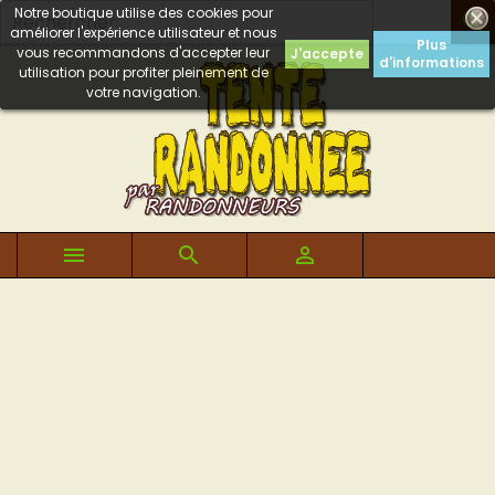
Notre boutique utilise des cookies pour

améliorer l'expérience utilisateur et nous
Plus
vous recommandons d'accepter leur
J'accepte
d'informations
utilisation pour profiter pleinement de
votre navigation.


