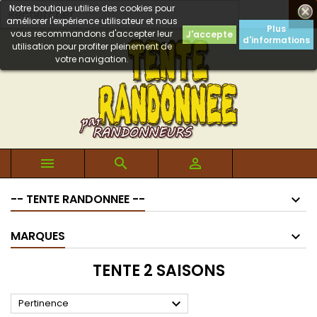
Notre boutique utilise des cookies pour

améliorer l'expérience utilisateur et nous
Plus
vous recommandons d'accepter leur
J'accepte
d'informations
utilisation pour profiter pleinement de
votre navigation.



-- TENTE RANDONNEE --
MARQUES
TENTE 2 SAISONS

Pertinence