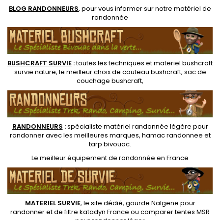
BLOG RANDONNEURS
, pour vous informer sur notre
matériel de
randonnée
BUSHCRAFT SURVIE
:
toutes les techniques et
materiel
bushcraft
survie nature
, le meilleur choix de
couteau bushcraft
,
sac de
couchage bushcraft
,
RANDONNEUR
S
:
spécialiste matériel randonnée légère
pour
randonner avec les meilleures marques,
hamac randonnee
et
tarp bivouac
.
Le
meilleur équipement de randonnée
en France
MATERIEL SURVIE
, le site dédié,
gourde Nalgene pour
randonner
et de
filtre katadyn France
ou
comparer tentes MSR