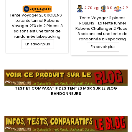
2.70 kg
3 S.
2 P.
Tente Voyager 2EX ROBENS -
Tente Voyager 2 places
La tente tunnel Robens
ROBENS - La tente tunnel
Voyager 2EX de 2 Places 3
Robens Challenger 2 Places
saisons est une tente de
3 saisons est une tente de
randonnée bikepacking
randonnée bikepacking
proposant un espace
En savoir plus
proposant un espace
généreux et surtout une très
En savoir plus
généreux et surtout une
grande abside frontale pour
abside latérale pour y ranger
y ranger son matériel, voire
son matériel ainsi qu'une plus
de cuisiner ou y ranger un
.
petite en bout de tente. Le
vélo. Le double toit peut-être
double toit peut-être monté
monté seul en vue de se
seul en vue de se protéger
protéger lors du montage de
lors du montage de la tente
la tente...
intérieure. La...
TEST ET COMPARATIF DES TENTES MSR SUR LE BLOG
RANDONNEURS
.
.