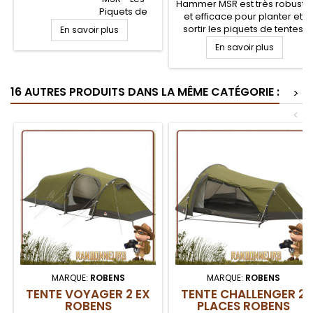
Hammer MSR est très robuste
Piquets de
et efficace pour planter et
tente ultra
sortir les piquets de tentes
En savoir plus
léger et
randonnée légère MSR, et
En savoir plus
robuste, les
cela en toutes situations,
piquets
même sur sols rocailleux.
Carbon Core
Face marteau pour enfoncer
MSR allient
16 AUTRES PRODUITS DANS LA MÊME CATÉGORIE :
les piquets sans riper, et dos
>
ultra
pied de biche. Décapsuleur
robustesse et
<
intégré.
légèreté, très
appréciées
pour la
randonnée
légère et le
trek. En forme
de "clou", ce
piquet de
tente avec
noyau en fibre
de carbone
pour sols durs
résistera
MARQUE:
ROBENS
MARQUE:
ROBENS
longtemps
TENTE VOYAGER 2 EX
TENTE CHALLENGER 2
ROBENS
PLACES ROBENS