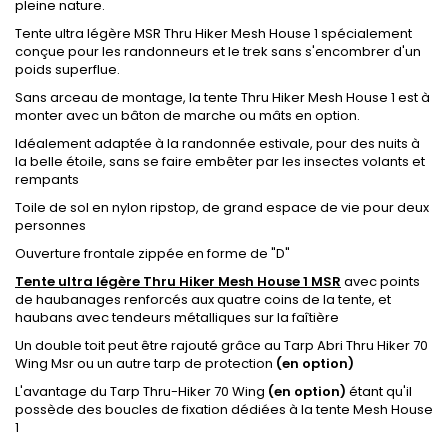
pleine nature.
Tente ultra légère MSR Thru Hiker Mesh House 1 spécialement
conçue pour les randonneurs et le trek sans s'encombrer d'un
poids superflue.
Sans arceau de montage, la tente Thru Hiker Mesh House 1 est à
monter avec un bâton de marche ou mâts en option.
Idéalement adaptée à la randonnée estivale, pour des nuits à
la belle étoile, sans se faire embêter par les insectes volants et
rempants
Toile de sol en nylon ripstop, de grand espace de vie pour deux
personnes
Ouverture frontale zippée en forme de "D"
Tente ultra légère Thru Hiker Mesh House 1 MSR
avec points
de haubanages renforcés aux quatre coins de la tente, et
haubans avec tendeurs métalliques sur la faîtière
Un double toit peut être rajouté grâce au Tarp Abri Thru Hiker 70
Wing Msr ou un autre tarp de protection
(en option)
L'avantage du Tarp Thru-Hiker 70 Wing
(en option)
étant qu'il
possède des boucles de fixation dédiées à la tente Mesh House
1