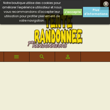
Notre boutique utilise des cookies pour

améliorer l'expérience utilisateur et nous
Plus
vous recommandons d'accepter leur
J'accepte
d'informations
utilisation pour profiter pleinement de
votre navigation.


