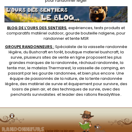
pour randonner léger
BLOG DE L'OURS DES SENTIERS
, expériences, tests produits et
comparatifs matériel outdoor
,
gourde bouteille nalgene
, pour
randonner et
tente MSR
GROUPE RANDONNEURS :
Spécialiste de la
vaisselle randonnée
légère
, du Bushcraft en forêt,
boutique materiel bushcraft
, la
survie, plusieurs sites de vente en ligne proposent les plus
grandes marques de la randonnée,
réchaud randonnée
, la
tente msr
, le matelas Thermarest, la
vaisselle de camping
, en
passant par les
gourde randonnee
, et bien plus encore. Une
équipe de passionnés de la nature, de la
tente randonnée
légère
, des
matériel de survie et équipement pour survivre
, des
loisirs de plein air, et des techniques de survie, avec des
penchants
survivalistes
. et leader des
rations ReadyWise
..