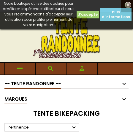
Notre boutique utilise des cookies pour

améliorer l'expérience utilisateur et nous
Plus
vous recommandons d'accepter leur
J'accepte
d'informations
utilisation pour profiter pleinement de
votre navigation.



-- TENTE RANDONNEE --
MARQUES
TENTE BIKEPACKING

Pertinence