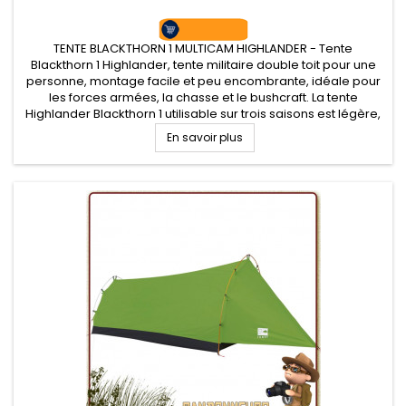
TENTE BLACKTHORN 1 MULTICAM HIGHLANDER - Tente
Blackthorn 1 Highlander, tente militaire double toit pour une
personne, montage facile et peu encombrante, idéale pour
les forces armées, la chasse et le bushcraft. La tente
Highlander Blackthorn 1 utilisable sur trois saisons est légère,
compacte et surtout robuste offre une large porte latérale et
En savoir plus
une...