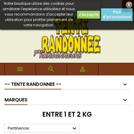
Notre boutique utilise des cookies pour

améliorer l'expérience utilisateur et nous
Plus
vous recommandons d'accepter leur
J'accepte
d'informations
utilisation pour profiter pleinement de
votre navigation.



-- TENTE RANDONNEE --
MARQUES
ENTRE 1 ET 2 KG

Pertinence