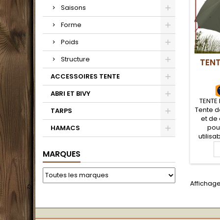
Saisons
Forme
Poids
Structure
TENT
ACCESSOIRES TENTE
ABRI ET BIVY
TENTE 
Tente 
TARPS
et de
pou
HAMACS
utilisa
E
MARQUES
confo
avec 
autopor
Bonne p
Affichage
intempé
dôme 
très bon
pour