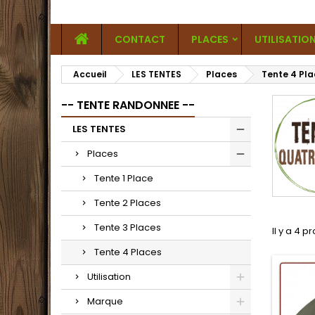
CONTACT
PLACES
UTILISATIO
Accueil
LES TENTES
Places
Tente 4 Pl
-- TENTE RANDONNEE --
LES TENTES
Places
Tente 1 Place
Tente 2 Places
Tente 3 Places
Il y a 4 p
Tente 4 Places
Utilisation
Marque