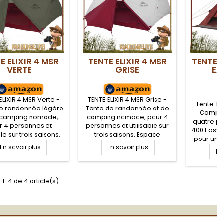
E ELIXIR 4 MSR
TENTE ELIXIR 4 MSR
TENTE
VERTE
GRISE
E
ELIXIR 4 MSR Verte -
TENTE ELIXIR 4 MSR Grise -
Tente 
de randonnée légère
Tente de randonnée et de
Camp 
 camping nomade,
camping nomade, pour 4
quatre 
r 4 personnes et
personnes et utilisable sur
400 Eas
ble sur trois saisons.
trois saisons. Espace
pour un
space intérieur
intérieur confortable et
En savoir plus
En savoir plus
ou cam
rtable et spacieux
spacieux avec hauteur sous
entre am
hauteur sous tente
tente autoportante MSR de
Bolid 4
tante MSR de 121 cm.
121 cm. Bonne protection
son sy
rotection contre les
contre les intempéries. Une
 1-4 de 4 article(s)
cadre e
ries. Une tente MSR
tente MSR dôme
ce
autoportante d'un
autoportante d'un très bon
instal
 rapport qualité/prix
rapport qualité/prix pour
mono p
 trois campeurs...
trois campeurs