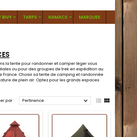
T BIVY
TARPS
HAMACS
MARQUES
CES
ans la
tente pour randonner
et camper léger vous
iales ou pour des groupes de trek en expédition au
de France. Choisir sa tente de camping et randonnée
ture de plein air. Optez pour les grands espaces



ier par :
Pertinence