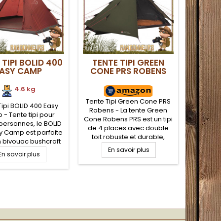
 TIPI BOLID 400
TENTE TIPI GREEN
ASY CAMP
CONE PRS ROBENS
4.6 kg
Tente Tipi Green Cone PRS
Tipi BOLID 400 Easy
Robens - La tente Green
- Tente tipi pour
Cone Robens PRS est un tipi
personnes, le BOLID
de 4 places avec double
y Camp est parfaite
toit robuste et durable,
 bivouac bushcraft
parfaitement adapté au
ping en famille ou
En savoir plus
En savoir plus
bivouac bushcraft entre ami
i. Au format Tipi, la
ou en famille. Toile ignifugé
00 est spacieuse et
colonne d'eau de 5000 mm
stème de poteau de
permettant une grande
n A (pas de poteau
capacité de résistance aux
ntral) rend son
éléments. Facilité de
lation facile. Toile
montage grâce à sa
aroi avec coutures
chambre pré-montée sous