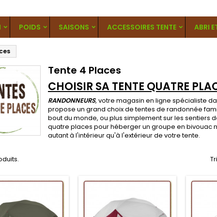
N
POIDS
SAISONS
ACCESSOIRES TENTE
ABRI E
aces
Tente 4 Places
CHOISIR SA TENTE QUATRE PLA
RANDONNEURS
, votre magasin en ligne spécialiste d
propose un grand choix de tentes de randonnée famil
bout du monde, ou plus simplement sur les sentiers 
quatre places pour héberger un groupe en bivouac na
autant à l'intérieur qu'à l'extérieur de votre tente.
roduits.
Tr