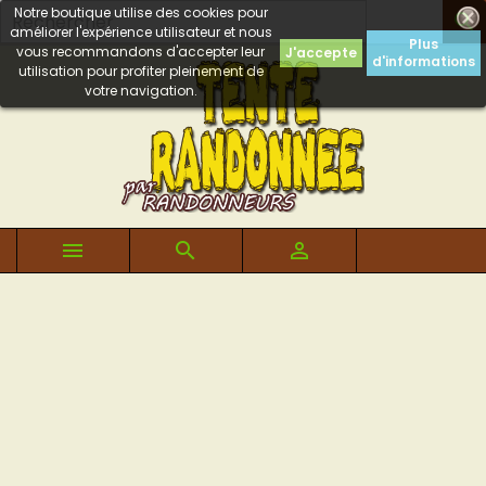
Notre boutique utilise des cookies pour

améliorer l'expérience utilisateur et nous
Plus
vous recommandons d'accepter leur
J'accepte
d'informations
utilisation pour profiter pleinement de
votre navigation.


