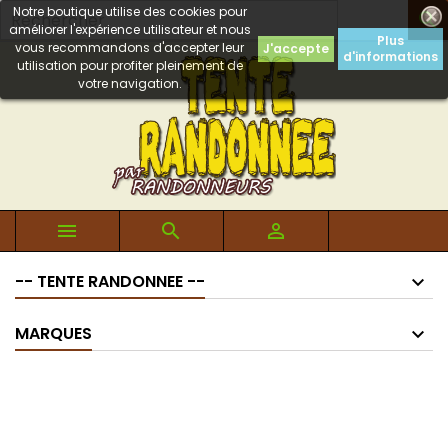
Notre boutique utilise des cookies pour

améliorer l'expérience utilisateur et nous
Plus
vous recommandons d'accepter leur
J'accepte
d'informations
utilisation pour profiter pleinement de
votre navigation.



-- TENTE RANDONNEE --
MARQUES