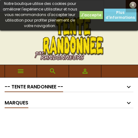
Notre boutique utilise des cookies pour

améliorer l'expérience utilisateur et nous
Plus
vous recommandons d'accepter leur
J'accepte
d'informations
utilisation pour profiter pleinement de
votre navigation.



-- TENTE RANDONNEE --
MARQUES