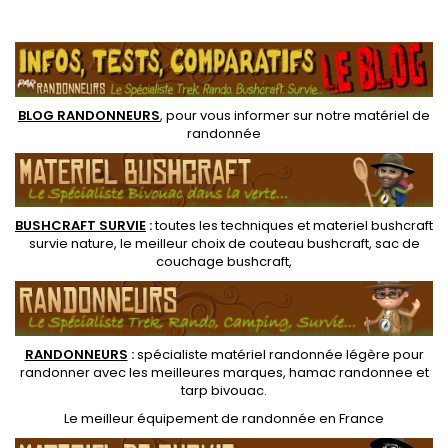
Highlander Blackthorn 2
de "D" qui permet un accès
places utilisable sur trois
rapide. Facile à monter, son
.
saisons est légère,
double toit protège du
compacte et surtout robuste
mauvais temps et son
avec des matériaux qui
aération est optimisée. Les
résistent aux éléments,...
murs verticaux assurent le
plus grand...
BLOG RANDONNEURS
, pour vous informer sur notre
matériel de
randonnée
BUSHCRAFT SURVIE
:
toutes les techniques et
materiel
bushcraft
survie nature
, le meilleur choix de
couteau bushcraft
,
sac de
couchage bushcraft
,
RANDONNEUR
S
:
spécialiste matériel randonnée légère
pour
randonner avec les meilleures marques,
hamac randonnee
et
tarp bivouac
.
Le
meilleur équipement de randonnée
en France