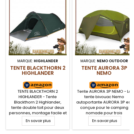
MARQUE:
HIGHLANDER
MARQUE:
NEMO OUTDOOR
TENTE BLACKTHORN 2
TENTE AURORA 3P
HIGHLANDER
NEMO
TENTE BLACKTHORN 2
Tente AURORA 3P NEMO - La
HIGHLANDER - Tente
tente bivouac Nemo
Blackthorn 2 Highlander,
autoportante AURORA 3P est
tente double toit pour deux
conçue pour le camping
personnes, montage facile et
nomade pour trois
peu encombrante, idéale
personnes sur 3 saisons.
En savoir plus
En savoir plus
pour les motards, les
Tente dôme avec deux
cyclistes et le trek. La tente
grandes ouvertures en forme