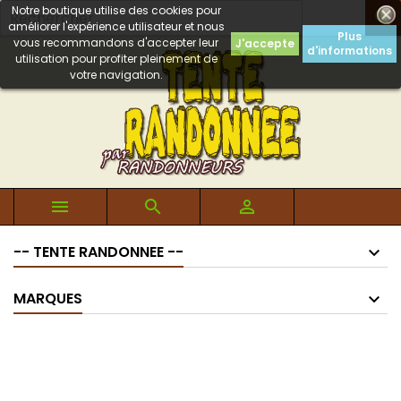
Notre boutique utilise des cookies pour

améliorer l'expérience utilisateur et nous
Plus
vous recommandons d'accepter leur
J'accepte
d'informations
utilisation pour profiter pleinement de
votre navigation.



-- TENTE RANDONNEE --
MARQUES