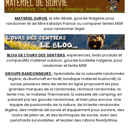
MATERIEL SURVIE
, le site dédié,
gourde Nalgene pour
randonner
et de
filtre katadyn France
ou
comparer tentes MSR
pour randonner léger
BLOG DE L'OURS DES SENTIERS
, expériences, tests produits et
comparatifs matériel outdoor
,
gourde bouteille nalgene
, pour
randonner et
tente MSR
GROUPE RANDONNEURS :
Spécialiste de la
vaisselle randonnée
légère
, du Bushcraft en forêt,
boutique materiel bushcraft
, la
survie, plusieurs sites de vente en ligne proposent les plus
grandes marques de la randonnée,
réchaud randonnée
, la
tente msr
, le matelas Thermarest, la
vaisselle de camping
, en
passant par les
gourde randonnee
, et bien plus encore. Une
équipe de passionnés de la nature, de la
tente randonnée
légère
, des
matériel de survie et équipement pour survivre
, des
loisirs de plein air, et des techniques de survie, avec des
penchants
survivalistes
. et leader des
rations ReadyWise
..