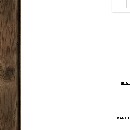
bikepac
1.3 kg,
assure
saiso
matéri
résist
Sys
rapide e
sa 
BUS
RAND