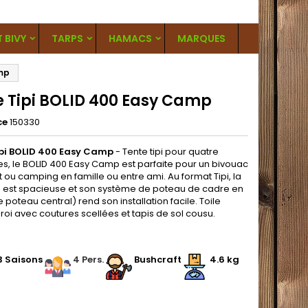
T BIVY
TARPS
HAMACS
MARQUES
amp
e Tipi BOLID 400 Easy Camp
ce
150330
ipi BOLID 400 Easy Camp
- Tente tipi pour quatre
s, le BOLID 400 Easy Camp est parfaite pour un bivouac
 ou camping en famille ou entre ami. Au format Tipi, la
0 est spacieuse et son système de poteau de cadre en
 poteau central) rend son installation facile. Toile
oi avec coutures scellées et tapis de sol cousu.
.
3 Saisons
.
4 Pers.
Bushcraft
4.6 kg