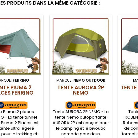
RES PRODUITS DANS LA MÊME CATÉGORIE :
ARQUE:
FERRINO
MARQUE:
NEMO OUTDOOR
MA
NTE PIUMA 2
TENTE AURORA 2P
TENTE
ACES FERRINO
NEMO
e Piuma 2 places
Tente AURORA 2P NEMO - La
Tent
O - La tente tunnel
tente Nemo autoportante
ROBENS
o Piuma 2 Places est
AURORA 2P est conçue pour
Robens
tente ultra légère
le camping et le bivouac
de con
 pour le trekking et
nomade pour deux
format t