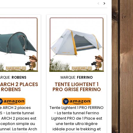
<
>
RQUE:
ROBENS
MARQUE:
FERRINO
MA
 ARCH 2 PLACES
TENTE LIGHTENT 1
TENT
ROBENS
PRO GRISE FERRINO
CONE
e ARCH 2 places
Tente Lightent 1 PRO FERRINO
Tente T
 - La tente tunnel
- La tente tunnel Ferrino
Robens
 ARCH 2 places est
Lightent PRO de 1 Place est
Cone Rob
ception simple au
une tente ultra légère
de 4 pl
unnel. La tente Arch
idéale pour le trekking et
toit r