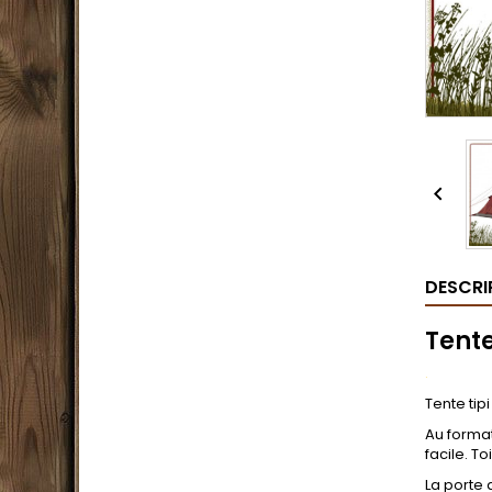

DESCRI
Tent
.
Tente tip
Au format
facile. T
La porte 