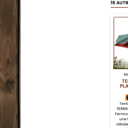
16 AUT
M
TE
PL
Tent
FERRIN
Ferrin
une 
idéale