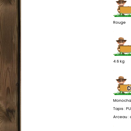
Rouge
.
4.6 kg
.
Monocham
Tapis : PU
Arceau : 
.