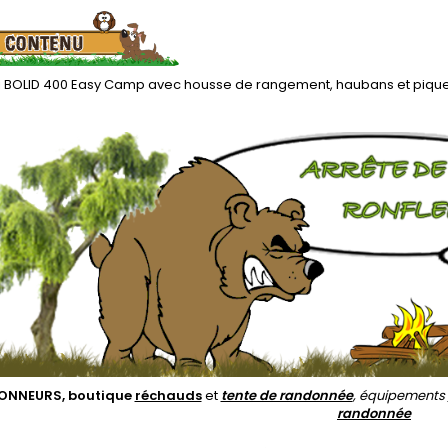
pi BOLID 400 Easy Camp avec housse de rangement, haubans et pique
ONNEURS, boutique
réchauds
et
tente de randonnée
, équipements
randonnée