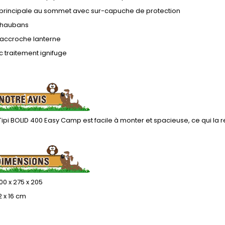
 principale au sommet avec sur-capuche de protection
s haubans
accroche lanterne
c traitement ignifuge
Tipi BOLID 400 Easy Camp est facile à monter et spacieuse, ce qui la 
00 x 275 x 205
2 x 16 cm