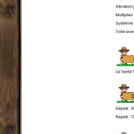
Aération
Multiple
Système 
Toile ave
.
La Tente 
.
Déplié : 3
Replié : 7
.