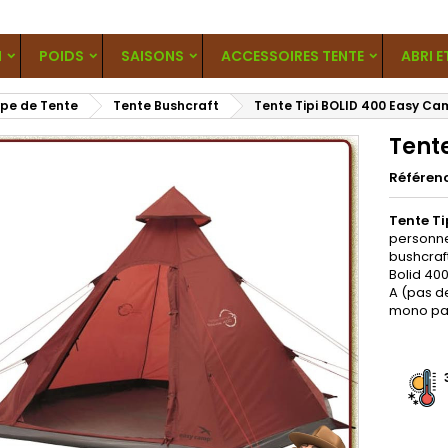
N
POIDS
SAISONS
ACCESSOIRES TENTE
ABRI E
pe de Tente
Tente Bushcraft
Tente Tipi BOLID 400 Easy C
Tent
Référen
Tente T
personne
bushcraft
Bolid 40
A (pas de
mono par