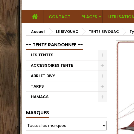
CONTACT
PLACES
UTILISATIO
Accueil
LE BIVOUAC
TENTE BIVOUAC
Ty
-- TENTE RANDONNEE --
LES TENTES
ACCESSOIRES TENTE
ABRI ET BIVY
TARPS
HAMACS
MARQUES