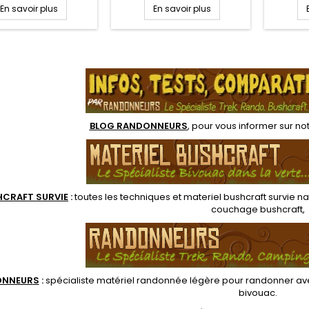
king. Pour tout juste
personnes sur 3 saisons.
Ro
En savoir plus
En savoir plus
 la tente Piuma 2 vous
Tente dôme avec deux
rapideme
 un abri idéal sur 3
grandes ouvertures en
abr
ns conçue avec des
forme de "D" qui permet un
rando
aux de qualité pour
accès rapide. Facile à
Entrée f
.
er aux intempéries.
monter, son double toit
abside 
tème de montage
protège du mauvais temps
son mat
t intuitif, qui malgré
et son aération est
taille et poids...
optimisée. Les murs
verticaux assurent le plus
BLOG RANDONNEURS
, pour vous informer sur no
grand...
HCRAFT SURVIE
:
toutes les techniques et
materiel
bushcraft survie na
couchage bushcraft
,
ONNEUR
S
:
spécialiste matériel randonnée légère
pour randonner ave
bivouac
.