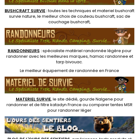
BUSHCRAFT SURVIE
:
toutes les techniques et
materiel
bushcraft
survie nature
, le meilleur choix de
couteau bushcraft
,
sac de
couchage bushcraft
,
RANDONNEUR
S
:
spécialiste matériel randonnée légère
pour
randonner avec les meilleures marques,
hamac randonnee
et
tarp bivouac
.
Le
meilleur équipement de randonnée
en France
MATERIEL SURVIE
, le site dédié,
gourde Nalgene pour
randonner
et de
filtre katadyn France
ou
comparer tentes MSR
pour randonner léger