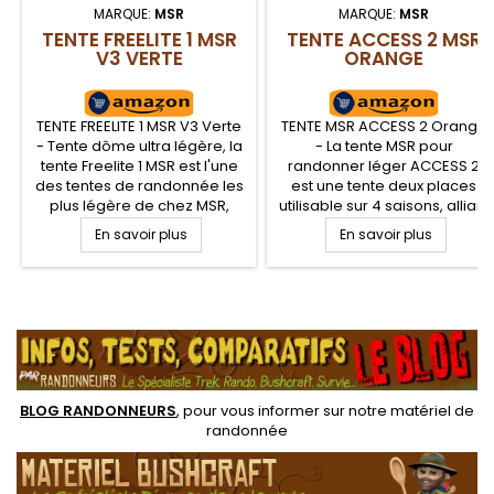
MARQUE:
MSR
MARQUE:
MSR
TENTE FREELITE 1 MSR
TENTE ACCESS 2 MSR
V3 VERTE
ORANGE
TENTE FREELITE 1 MSR V3 Verte
TENTE MSR ACCESS 2 Orange
- Tente dôme ultra légère, la
- La tente MSR pour
tente Freelite 1 MSR est l'une
randonner léger ACCESS 2
des tentes de randonnée les
est une tente deux places
plus légère de chez MSR,
utilisable sur 4 saisons, alliant
voire du marché,
robustesse, facilité de
En savoir plus
En savoir plus
spécialement adaptée à la
montage et surtout MSR
randonnée et au trek. Tente 3
propose sa tente 4 saisons
saisons de 1 place
MSR ACCESS 2 avec une plus
confortable et spacieuse, qui
grande protection contre les
.
ne pèse que 1 kg et très facile
éléments et le froid,
à monter. Bon espace de vie
conception simple et robuste
et abside protectrice pour...
avec des matériaux de
qualité, deux grandes...
BLOG RANDONNEURS
, pour vous informer sur notre
matériel de
randonnée