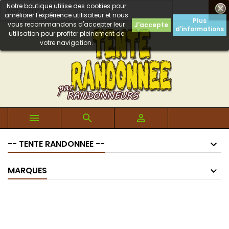
Notre boutique utilise des cookies pour

améliorer l'expérience utilisateur et nous
Plus
vous recommandons d'accepter leur
J'accepte
d'informations
utilisation pour profiter pleinement de
votre navigation.



-- TENTE RANDONNEE --
MARQUES