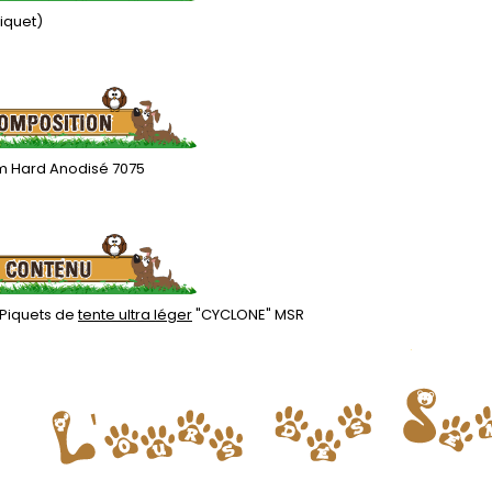
piquet)
m Hard Anodisé 7075
 Piquets de
tente ultra léger
"CYCLONE" MSR
.