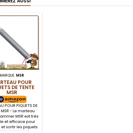
IMEREZ AUSSI
MARQUE:
MSR
RTEAU POUR
UETS DE TENTE
MSR
U POUR PIQUETS DE
 MSR - Le marteau
Hammer MSR est très
te et efficace pour
 et sortir les piquets
entes randonnée