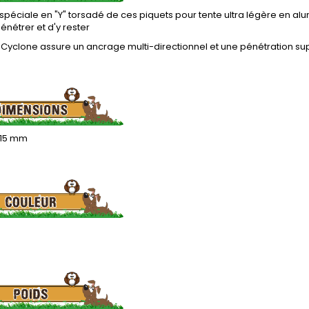
spéciale en "Y" torsadé de ces piquets pour tente ultra légère en al
énétrer et d'y rester
 Cyclone assure un ancrage multi-directionnel et une pénétration su
x 15 mm