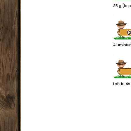
35 g (le 
.
Aluminiu
.
Lot de 4x