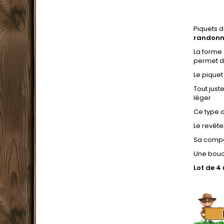
Piquets d
randonn
La forme 
permet de
Le piquet
Tout just
léger
Ce type d
Le revêt
Sa compos
Une boucl
Lot de 4 
.