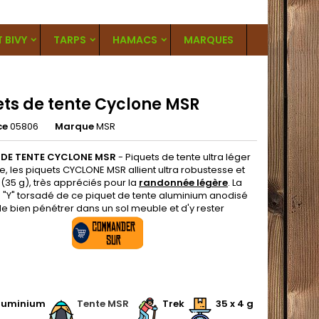
T BIVY
TARPS
HAMACS
MARQUES
ets de tente Cyclone MSR
ce
05806
Marque
MSR
 DE TENTE CYCLONE
MSR
-
Piquets de tente ultra léger
e, les piquets CYCLONE MSR allient ultra robustesse et
(35 g), très appréciés pour la
randonnée légère
. La
 "Y" torsadé de ce piquet de tente aluminium anodisé
e bien pénétrer dans un sol meuble et d'y rester
.
luminium
.
Tente MSR
.
.
Trek
.
35 x 4 g