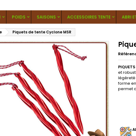
N
POIDS
SAISONS
ACCESSOIRES TENTE
ABRI E
e
Piquets de tente Cyclone MSR
Piqu
Référen
PIQUETS
et robust
légèreté 
forme en
permet d
.
A