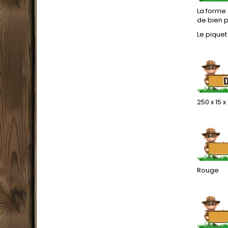
La forme 
de bien p
Le piquet
.
250 x 15 
.
Rouge
.