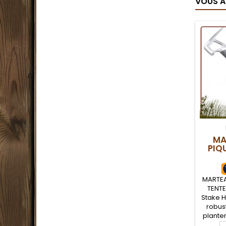
VOUS A
MA
PIQ
MARTEA
TENTE
Stake 
robus
planter
de t