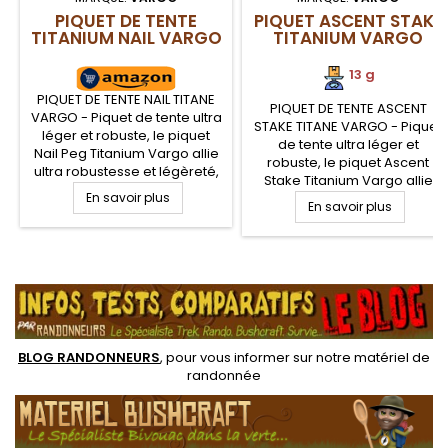
PIQUET DE TENTE
PIQUET ASCENT STAKE
TITANIUM NAIL VARGO
TITANIUM VARGO
13 g
PIQUET DE TENTE NAIL TITANE
PIQUET DE TENTE ASCENT
VARGO - Piquet de tente ultra
STAKE TITANE VARGO - Piquet
léger et robuste, le piquet
de tente ultra léger et
Nail Peg Titanium Vargo allie
robuste, le piquet Ascent
ultra robustesse et légèreté,
Stake Titanium Vargo allie
très appréciées pour la
En savoir plus
ultra robustesse et légèreté,
randonnée légère et le trek.
En savoir plus
très appréciées pour la
En forme de "clou", ce piquet
randonnée légère et le trek.
de tente ultra léger en titane
La forme en V du piquet de
pour sols durs résistera
.
tente Titane Vargo Ascent
longtemps
Titanium permet une très
bonne tenue dans tous sols
BLOG RANDONNEURS
, pour vous informer sur notre
matériel de
randonnée