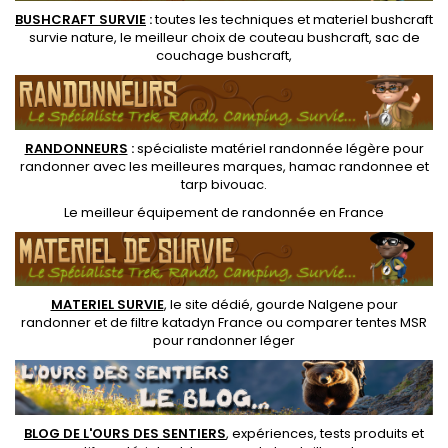
BUSHCRAFT SURVIE
:
toutes les techniques et
materiel
bushcraft
survie nature
, le meilleur choix de
couteau bushcraft
,
sac de
couchage bushcraft
,
RANDONNEUR
S
:
spécialiste matériel randonnée légère
pour
randonner avec les meilleures marques,
hamac randonnee
et
tarp bivouac
.
Le
meilleur équipement de randonnée
en France
MATERIEL SURVIE
, le site dédié,
gourde Nalgene pour
randonner
et de
filtre katadyn France
ou
comparer tentes MSR
pour randonner léger
BLOG DE L'OURS DES SENTIERS
, expériences, tests produits et