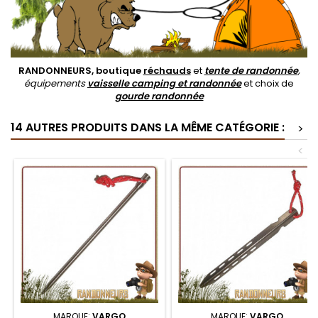
RANDONNEURS, boutique
réchauds
et
tente de randonnée
,
équipements
vaisselle camping et randonnée
et choix de
gourde randonnée
14 AUTRES PRODUITS DANS LA MÊME CATÉGORIE :
>
<
MARQUE:
VARGO
MARQUE:
VARGO