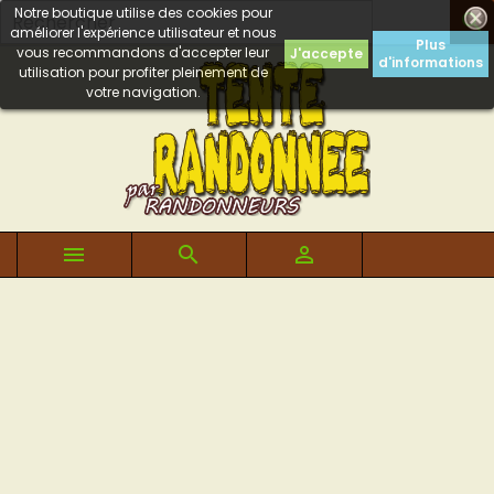
Notre boutique utilise des cookies pour

améliorer l'expérience utilisateur et nous
Plus
vous recommandons d'accepter leur
J'accepte
d'informations
utilisation pour profiter pleinement de
votre navigation.


