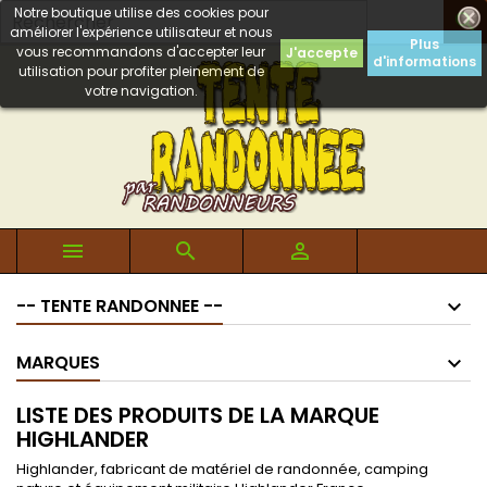
Notre boutique utilise des cookies pour

améliorer l'expérience utilisateur et nous
Plus
vous recommandons d'accepter leur
J'accepte
d'informations
utilisation pour profiter pleinement de
votre navigation.



-- TENTE RANDONNEE --
MARQUES
LISTE DES PRODUITS DE LA MARQUE
HIGHLANDER
Highlander, fabricant de matériel de randonnée, camping