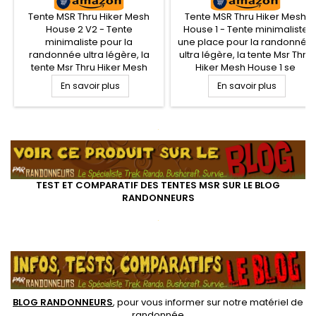
Tente MSR Thru Hiker Mesh
Tente MSR Thru Hiker Mesh
House 2 V2 - Tente
House 1 - Tente minimaliste
minimaliste pour la
une place pour la randonnée
randonnée ultra légère, la
ultra légère, la tente Msr Thru
tente Msr Thru Hiker Mesh
Hiker Mesh House 1 se
House 2 V2 se compose
compose d'une toile en
En savoir plus
En savoir plus
d'une toile en mesh, barrière
mesh, barrière anti insecte,
anti insecte, pour les nuits en
pour les nuits en pleine
pleine nature. Sans arceau
nature. Sans arceau de
.
de montage, montage facile
montage, montage facile et
et rapide à tendre avec des
rapide à tendre avec des
bâtons de marche ou mâts
bâtons de marche ou mâts
en option
en option
TEST ET COMPARATIF DES TENTES MSR SUR LE BLOG
RANDONNEURS
.
.
BLOG RANDONNEURS
, pour vous informer sur notre
matériel de
randonnée