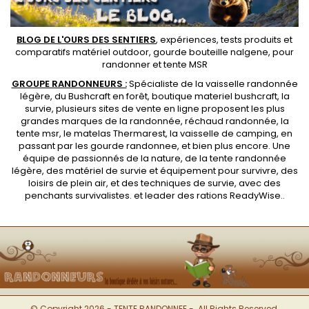
BLOG DE L'OURS DES SENTIERS
, expériences, tests produits et
comparatifs matériel outdoor
,
gourde bouteille nalgene
, pour
randonner et
tente MSR
GROUPE RANDONNEURS :
Spécialiste de la
vaisselle randonnée
légère
, du Bushcraft en forêt,
boutique materiel bushcraft
, la
survie, plusieurs sites de vente en ligne proposent les plus
grandes marques de la randonnée,
réchaud randonnée
, la
tente msr
, le matelas Thermarest, la
vaisselle de camping
, en
passant par les
gourde randonnee
, et bien plus encore. Une
équipe de passionnés de la nature, de la
tente randonnée
légère
, des
matériel de survie et équipement pour survivre
, des
loisirs de plein air, et des techniques de survie, avec des
penchants
survivalistes
. et leader des
rations ReadyWise
..
© Copyright 2026 - TENTE RANDONNEE -. All Rights Reserved.