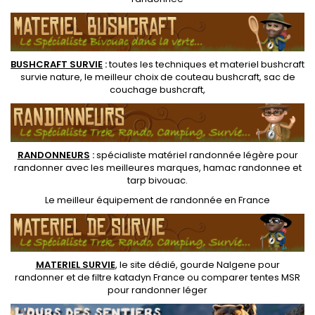
BUSHCRAFT SURVIE
:
toutes les techniques et
materiel
bushcraft
survie nature
, le meilleur choix de
couteau bushcraft
,
sac de
couchage bushcraft
,
RANDONNEUR
S
:
spécialiste matériel randonnée légère
pour
randonner avec les meilleures marques,
hamac randonnee
et
tarp bivouac
.
Le
meilleur équipement de randonnée
en France
MATERIEL SURVIE
, le site dédié,
gourde Nalgene pour
randonner
et de
filtre katadyn France
ou
comparer tentes MSR
pour randonner léger