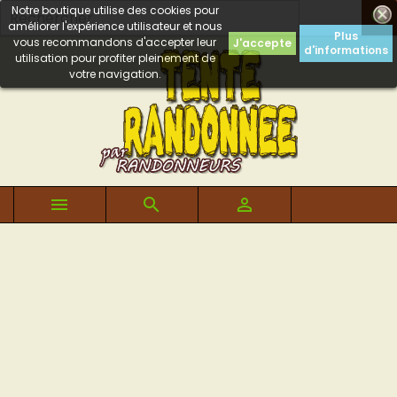
Notre boutique utilise des cookies pour

améliorer l'expérience utilisateur et nous
Plus
vous recommandons d'accepter leur
J'accepte
d'informations
utilisation pour profiter pleinement de
votre navigation.


