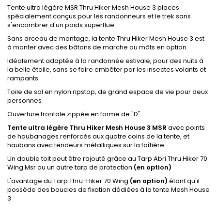
Tente ultra légère MSR Thru Hiker Mesh House 3 places
spécialement conçus pour les randonneurs et le trek sans
s'encombrer d'un poids superflue.
Sans arceau de montage, la tente Thru Hiker Mesh House 3 est
à monter avec des bâtons de marche ou mâts en option.
Idéalement adaptée à la randonnée estivale, pour des nuits à
la belle étoile, sans se faire embêter par les insectes volants et
rampants
Toile de sol en nylon ripstop, de grand espace de vie pour deux
personnes
Ouverture frontale zippée en forme de "D"
Tente ultra légère Thru Hiker Mesh House 3 MSR
avec points
de haubanages renforcés aux quatre coins de la tente, et
haubans avec tendeurs métalliques sur la faîtière
Un double toit peut être rajouté grâce au Tarp Abri Thru Hiker 70
Wing Msr ou un autre tarp de protection
(en option)
L'avantage du Tarp Thru-Hiker 70 Wing
(en option)
étant qu'il
possède des boucles de fixation dédiées à la tente Mesh House
3
.