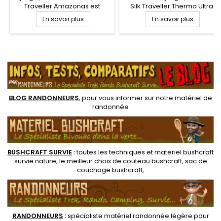
Traveller Amazonas est
Silk Traveller Thermo Ultra
complet car il comporte une
Light Amazonas est un
En savoir plus
En savoir plus
moustiquaire intégrée pour
hamac pour la randonnée et
la protection contre les
le bivouac nomade et léger. Il
insectes. Utilisable sur deux
propose un compartiment
face, avec la moustiquaire ou
oblique pour y insérer un
.
sans la moustiquaire, facile à
tapis de sol de type trekking
installer entre deux arbres
et assurer un meilleur confort
pour un bivouac léger
de couchage, tout en étant
mieux isolé...
BLOG RANDONNEURS
, pour vous informer sur notre
matériel de
randonnée
BUSHCRAFT SURVIE
:
toutes les techniques et
materiel
bushcraft
survie nature
, le meilleur choix de
couteau bushcraft
,
sac de
couchage bushcraft
,
RANDONNEUR
S
:
spécialiste matériel randonnée légère
pour