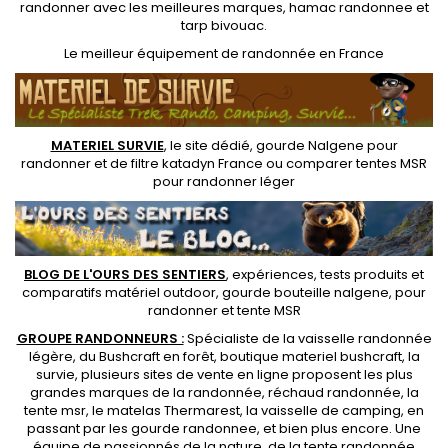
randonner avec les meilleures marques,
hamac randonnee
et
tarp bivouac
.
Le
meilleur équipement de randonnée
en France
MATERIEL SURVIE
, le site dédié,
gourde Nalgene pour
randonner
et de
filtre katadyn France
ou
comparer tentes MSR
pour randonner léger
BLOG DE L'OURS DES SENTIERS
, expériences, tests produits et
comparatifs matériel outdoor
,
gourde bouteille nalgene
, pour
randonner et
tente MSR
GROUPE RANDONNEURS :
Spécialiste de la
vaisselle randonnée
légère
, du Bushcraft en forêt,
boutique materiel bushcraft
, la
survie, plusieurs sites de vente en ligne proposent les plus
grandes marques de la randonnée,
réchaud randonnée
, la
tente msr
, le matelas Thermarest, la
vaisselle de camping
, en
passant par les
gourde randonnee
, et bien plus encore. Une
équipe de passionnés de la nature, de la
tente randonnée