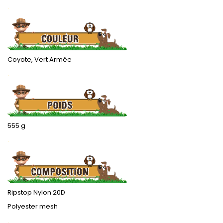
.
Coyote, Vert Armée
.
555 g
.
Ripstop Nylon 20D
Polyester mesh
.