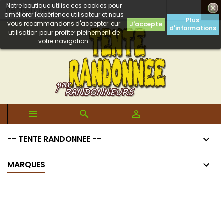
Notre boutique utilise des cookies pour

améliorer l'expérience utilisateur et nous
Plus
vous recommandons d'accepter leur
J'accepte
d'informations
utilisation pour profiter pleinement de
votre navigation.



-- TENTE RANDONNEE --
MARQUES