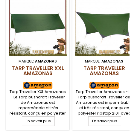
MARQUE:
AMAZONAS
MARQUE:
AMAZONAS
TARP TRAVELLER XXL
TARP TRAVELLER
AMAZONAS
AMAZONAS
Tarp Traveller XXL Amazonas
Tarp Traveller Amazonas - Le
- Le Tarp bushcraft Traveller
Tarp bushcraft Traveller de
de Amazonas est
Amazonas est imperméable
imperméable et très
et très résistant, conçu en
résistant, conçu en polyester
polyester ripstop 210T avec
ripstop 210T avec revêtement
revêtement PU. Utile contre le
En savoir plus
En savoir plus
PU. Utile contre le vent, la
vent, la pluie et les
pluie et les intempéries, ce
intempéries, ce tarp léger