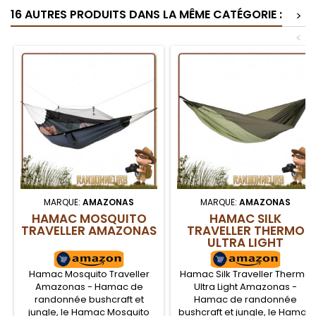
tarp léger sera votre
sera votre compagnon pour
16 AUTRES PRODUITS DANS LA MÊME CATÉGORIE :
compagnon pour de
de nombreuses nuits dans la
>
nombreuses nuits dans la
nature. Le Traveller Tarp
<
nature. Comporte 4 œillets
s'accroche et se tend sur les
supplémentaires pour le
points de fixation du
détendre sur les angles,
matelas...
des...
MARQUE:
AMAZONAS
MARQUE:
AMAZONAS
HAMAC MOSQUITO
HAMAC SILK
TRAVELLER AMAZONAS
TRAVELLER THERMO
ULTRA LIGHT
AMAZONAS
Hamac Mosquito Traveller
Hamac Silk Traveller Thermo
Amazonas - Hamac de
Ultra Light Amazonas -
randonnée bushcraft et
Hamac de randonnée
jungle, le Hamac Mosquito
bushcraft et jungle, le Hamac