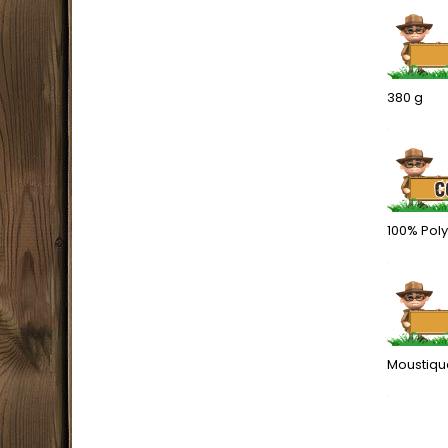
380 g
.
100% Pol
.
Moustiqu
.