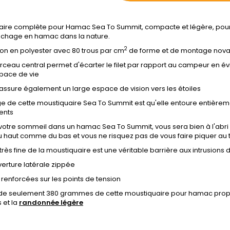
aire complète pour Hamac Sea To Summit, compacte et légère, pour 
uchage en hamac dans la nature.
2
on en polyester avec 80 trous par cm
de forme et de montage novat
Arceau central permet d'écarter le filet par rapport au campeur en év
pace de vie
assure également un large espace de vision vers les étoiles
e de cette moustiquaire Sea To Summit est qu'elle entoure entièrem
nts
votre sommeil dans un hamac Sea To Summit, vous sera bien à l'abr
 haut comme du bas et vous ne risquez pas de vous faire piquer au t
 très fine de la moustiquaire est une véritable barrière aux intrusions 
erture latérale zippée
renforcées sur les points de tension
 de seulement 380 grammes de cette moustiquaire pour hamac pr
et la
randonnée légère