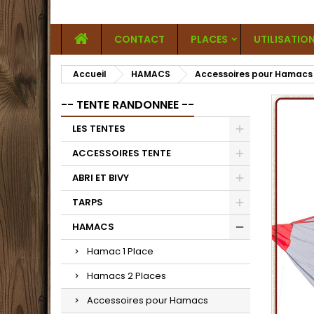
CONTACT
PLACES
UTILISATIO
Accueil
HAMACS
Accessoires pour Hamacs
-- TENTE RANDONNEE --
LES TENTES
ACCESSOIRES TENTE
ABRI ET BIVY
TARPS
HAMACS
Hamac 1 Place
Hamacs 2 Places
Accessoires pour Hamacs