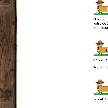
Moustiqu
votre cou
que celui
.
Déplié : 
Replié : 1
.
Gris et R
.