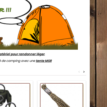
tériel pour randonner léger
,
ité de camping avec une
tente MSR
<
>