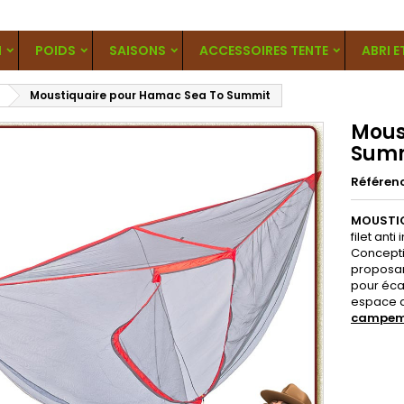
N
POIDS
SAISONS
ACCESSOIRES TENTE
ABRI E
Moustiquaire pour Hamac Sea To Summit
Mous
Sum
Référen
MOUSTI
filet an
Concepti
proposan
pour écar
espace de
campeme