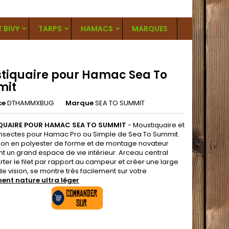
T BIVY
TARPS
HAMACS
MARQUES
tiquaire pour Hamac Sea To
mit
ce
DTHAMMXBUG
Marque
SEA TO SUMMIT
QUAIRE POUR HAMAC
SEA TO SUMMIT
- Moustiquaire et
ti insectes pour Hamac Pro ou Simple de Sea To Summit.
on en polyester de forme et de montage novateur
t un grand espace de vie intérieur. Arceau central
ter le filet par rapport au campeur et créer une large
 vision, se montre très facilement sur votre
nt nature ultra léger