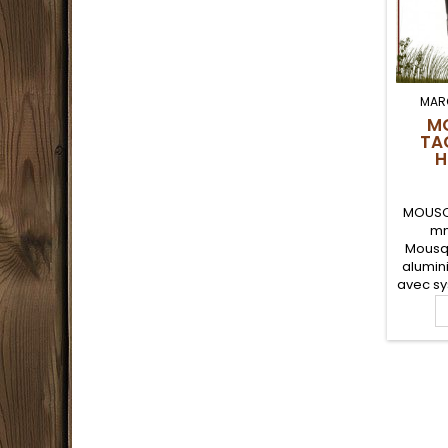
MAR
M
TA
H
MOUSQ
mm
Mousq
alumin
avec sy
par v
robust
croche
dos, tr
assur
vot
indis
matér
bush