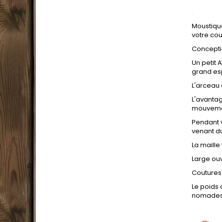
.
Moustiqu
votre co
Concepti
Un petit 
grand es
L'arceau 
L'avantag
mouveme
Pendant 
venant du
La maille
Large ouv
Coutures 
Le poids
nomades 
.