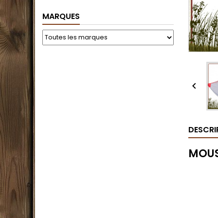
MARQUES

DESCRI
MOUS