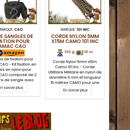
MARQUE:
CAO
MARQUE:
101 INC
MARQ
DE SANGLES DE
CORDE NYLON 5MM
CORD
XATION POUR
X15M CAMO 101 INC
POLYES
AMAC CAO
MÈ
130 g
.
.
15 m
2
s de fixation pour
Corde Nylon 5mm x15m
CORDE M
O - Kit fixation en
Camo 101 Inc - Corde
7mm de 
es en nylon pour
Utilitaire Militaire en nylon de
Corde U
CAO composé de 2
diamètre 5 mm et longueur
polyeste
tre de sangle avec
15 mètres CAMO pour une
longueu
 acier de 5 cm de
En savoir plus
solidité à toute épreuve qui
pour un
 à fixer en boucle
En savoir plus
E
vous sera utile pour tous
épreuve 
r des arbres sans
vos besoins terrain que se
pour 
e de les blesser.
soit en mode survie,
terrain 
ochets fournis.
bushcraft ou sur votre
survie
istance 200 kg.
campement militaire ou
votre c
plus simplement au
ou pl
camping