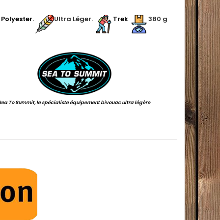
.
Polyester.
Ultra Léger.
Trek
380 g
.
Sea To Summit, le spécialiste équipement bivouac ultra légère