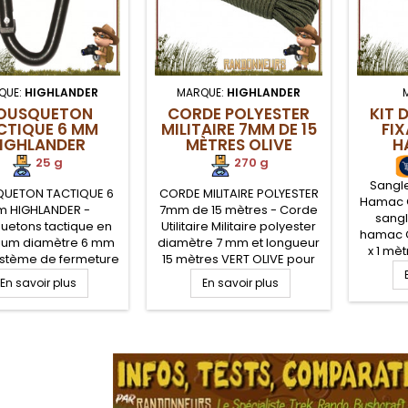
QUE:
HIGHLANDER
MARQUE:
HIGHLANDER
OUSQUETON
CORDE POLYESTER
KIT 
CTIQUE 6 MM
MILITAIRE 7MM DE 15
FI
IGHLANDER
MÈTRES OLIVE
H
25 g
270 g
Sangle
UETON TACTIQUE 6
CORDE MILITAIRE POLYESTER
Hamac CA
 HIGHLANDER -
7mm de 15 mètres - Corde
sangl
uetons tactique en
Utilitaire Militaire polyester
hamac 
ium diamètre 6 mm
diamètre 7 mm et longueur
x 1 mè
stème de fermeture
15 mètres VERT OLIVE pour
anneau
issant. Mousqueton
une solidité à toute épreuve
En savoir plus
En savoir plus
large
e et léger pour tout
qui vous sera utile pour tous
autou
ter sur votre sac à
vos besoins terrain que se
risqu
ousseau de clé... ou
soit en mode survie,
Cr
.
er le haubanage de
bushcraft ou sur votre
Rés
re tarp. Matériel
campement militaire ou
pensable de votre
plus simplement au
iel de randonnée,
camping
craft et militaire