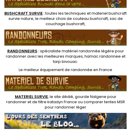
BUSHCRAFT SURVIE
:
toutes les techniques et
materiel
bushcraft
survie nature
, le meilleur choix de
couteau bushcraft
,
sac de
couchage bushcraft
,
RANDONNEUR
S
:
spécialiste matériel randonnée légère
pour
randonner avec les meilleures marques,
hamac randonnee
et
tarp bivouac
.
Le
meilleur équipement de randonnée
en France
MATERIEL SURVIE
, le site dédié,
gourde Nalgene pour
randonner
et de
filtre katadyn France
ou
comparer tentes MSR
pour randonner léger