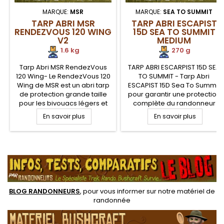
MARQUE:
MSR
MARQUE:
SEA TO SUMMIT
TARP ABRI MSR
TARP ABRI ESCAPIST
RENDEZVOUS 120 WING
15D SEA TO SUMMIT
V2
MEDIUM
1.6 kg
270 g
Tarp Abri MSR RendezVous
TARP ABRI ESCARPIST 15D SEA
120 Wing- Le RendezVous 120
TO SUMMIT - Tarp Abri
Wing de MSR est un abri tarp
ESCAPIST 15D Sea To Summit
de protection grande taille
pour garantir une protection
pour les bivouacs légers et
complète du randonneur
campements ultra light. Le
contre la pluie, le vent mais
En savoir plus
En savoir plus
RendezVous 120 Wing MSR en
aussi contre le soleil. Bâche
forme d'aile est idéal pour
de couverture et abri tarp
vous protéger de la pluie,
bushcraft en tissu UltraSil
.
vent et du soleil grâce à son
Nano 15D pour la randonnée
indice UV de 50+. Il possède
légère pour 2 personnes en 2
8 points d'accroche vous
x 2.6 mètres
permettant de l'arrimer...
BLOG RANDONNEURS
, pour vous informer sur notre
matériel de
randonnée