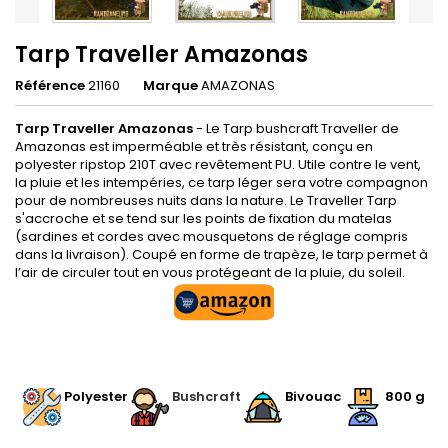
Tarp Traveller Amazonas
Référence
21160
Marque
AMAZONAS
Tarp Traveller Amazonas
- Le Tarp bushcraft Traveller de
Amazonas est imperméable et très résistant, conçu en
polyester ripstop 210T avec revêtement PU. Utile contre le vent,
la pluie et les intempéries, ce tarp léger sera votre compagnon
pour de nombreuses nuits dans la nature. Le Traveller Tarp
s'accroche et se tend sur les points de fixation du matelas
(sardines et cordes avec mousquetons de réglage compris
dans la livraison). Coupé en forme de trapèze, le tarp permet à
l’air de circuler tout en vous protégeant de la pluie, du soleil.
.
.
Polyester
.
Bushcraft
.
Bivouac
800 g
.