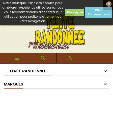
Notre boutique utilise des cookies pour

améliorer l'expérience utilisateur et nous
Plus
vous recommandons d'accepter leur
J'accepte
d'informations
utilisation pour profiter pleinement de
votre navigation.



-- TENTE RANDONNEE --
MARQUES