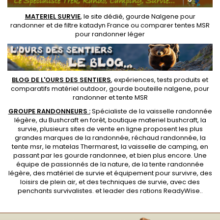
MATERIEL SURVIE
, le site dédié,
gourde Nalgene pour
randonner
et de
filtre katadyn France
ou
comparer tentes MSR
pour randonner léger
BLOG DE L'OURS DES SENTIERS
, expériences, tests produits et
comparatifs matériel outdoor
,
gourde bouteille nalgene
, pour
randonner et
tente MSR
GROUPE RANDONNEURS :
Spécialiste de la
vaisselle randonnée
légère
, du Bushcraft en forêt,
boutique materiel bushcraft
, la
survie, plusieurs sites de vente en ligne proposent les plus
grandes marques de la randonnée,
réchaud randonnée
, la
tente msr
, le matelas Thermarest, la
vaisselle de camping
, en
passant par les
gourde randonnee
, et bien plus encore. Une
équipe de passionnés de la nature, de la
tente randonnée
légère
, des
matériel de survie et équipement pour survivre
, des
loisirs de plein air, et des techniques de survie, avec des
penchants
survivalistes
. et leader des
rations ReadyWise
..