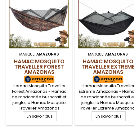
MARQUE:
AMAZONAS
MARQUE:
AMAZONAS
HAMAC MOSQUITO
HAMAC MOSQUITO
TRAVELLER FOREST
TRAVELLER EXTREME
AMAZONAS
AMAZONAS
Hamac Mosquito Traveller
Hamac Mosquito Traveller
Forest Amazonas - Hamac
Extreme Amazonas - Hamac
de randonnée bushcraft et
de randonnée bushcraft et
jungle, le Hamac Mosquito
jungle, le Hamac Mosquito
Traveller Amazonas
Traveller Extreme Amazonas
camouflage Forest est
est complet car il comporte
En savoir plus
En savoir plus
complet car il comporte une
une moustiquaire intégrée
moustiquaire intégrée pour
pour la protection contre les
la protection contre les
insectes. Utilisable sur deux
insectes. Utilisable sur deux
face, avec la moustiquaire ou
.