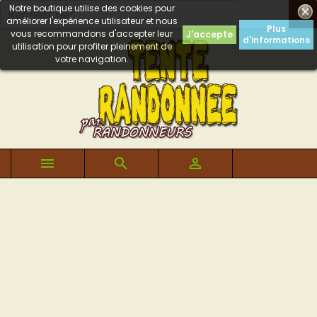
Notre boutique utilise des cookies pour

améliorer l'expérience utilisateur et nous
Plus
vous recommandons d'accepter leur
J'accepte
d'informations
utilisation pour profiter pleinement de
votre navigation.


