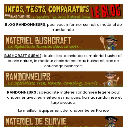
face, avec la moustiquaire ou
sans la moustiquaire, facile à
sans la moustiquaire, facile à
installer entre deux arbres
installer entre deux arbres
pour un bivouac léger....
pour un bivouac...
BLOG RANDONNEURS
, pour vous informer sur notre
matériel de
randonnée
BUSHCRAFT SURVIE
:
toutes les techniques et
materiel
bushcraft
survie nature
, le meilleur choix de
couteau bushcraft
,
sac de
couchage bushcraft
,
RANDONNEUR
S
:
spécialiste matériel randonnée légère
pour
randonner avec les meilleures marques,
hamac randonnee
et
tarp bivouac
.
Le
meilleur équipement de randonnée
en France