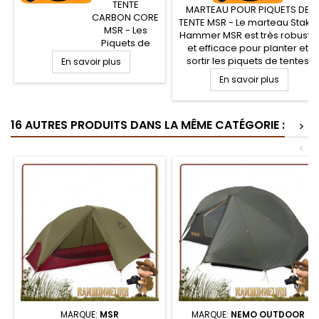
TENTE
MARTEAU POUR PIQUETS DE
CARBON CORE
TENTE MSR - Le marteau Stake
MSR - Les
Hammer MSR est très robuste
Piquets de
et efficace pour planter et
tente ultra
sortir les piquets de tentes
En savoir plus
léger et
randonnée légère MSR, et
En savoir plus
robuste, les
cela en toutes situations,
piquets
même sur sols rocailleux.
Carbon Core
Face marteau pour enfoncer
MSR allient
16 AUTRES PRODUITS DANS LA MÊME CATÉGORIE :
les piquets sans riper, et dos
>
ultra
pied de biche. Décapsuleur
robustesse et
<
intégré.
légèreté, très
appréciées
pour la
randonnée
légère et le
trek. En forme
de "clou", ce
piquet de
tente avec
noyau en fibre
de carbone
pour sols durs
résistera
MARQUE:
MSR
MARQUE:
NEMO OUTDOOR