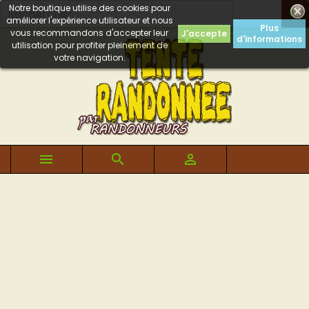
Notre boutique utilise des cookies pour

améliorer l'expérience utilisateur et nous
Plus
vous recommandons d'accepter leur
J'accepte
d'informations
utilisation pour profiter pleinement de
votre navigation.


