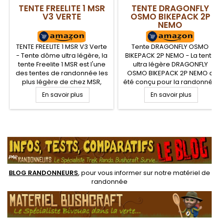
longtemps
TENTE FREELITE 1 MSR
TENTE DRAGONFLY
V3 VERTE
OSMO BIKEPACK 2P
NEMO
TENTE FREELITE 1 MSR V3 Verte
Tente DRAGONFLY OSMO
- Tente dôme ultra légère, la
BIKEPACK 2P NEMO - La tente
tente Freelite 1 MSR est l'une
ultra légère DRAGONFLY
des tentes de randonnée les
OSMO BIKEPACK 2P NEMO a
plus légère de chez MSR,
été conçu pour la randonnée
voire du marché,
en vélo VTT et le Bikepacking.
En savoir plus
En savoir plus
spécialement adaptée à la
Tente deux places 3 saisons,
randonnée et au trek. Tente 3
dispose d'arceaux plus
saisons de 1 place
courts pour optimiser le
confortable et spacieuse, qui
rangement dans une housse
.
ne pèse que 1 kg et très facile
imperméable munie de
à monter. Bon espace de vie
sangles pour une fixation sur
et abside protectrice pour...
guidon. Bac de rangement
pour y placer son...
BLOG RANDONNEURS
, pour vous informer sur notre
matériel de
randonnée