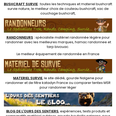
BUSHCRAFT SURVIE
:
toutes les techniques et
materiel
bushcraft
survie nature
, le meilleur choix de
couteau bushcraft
,
sac de
couchage bushcraft
,
RANDONNEUR
S
:
spécialiste matériel randonnée légère
pour
randonner avec les meilleures marques,
hamac randonnee
et
tarp bivouac
.
Le
meilleur équipement de randonnée
en France
MATERIEL SURVIE
, le site dédié,
gourde Nalgene pour
randonner
et de
filtre katadyn France
ou
comparer tentes MSR
pour randonner léger
BLOG DE L'OURS DES SENTIERS
, expériences, tests produits et
comparatifs matériel outdoor
,
gourde bouteille nalgene
, pour