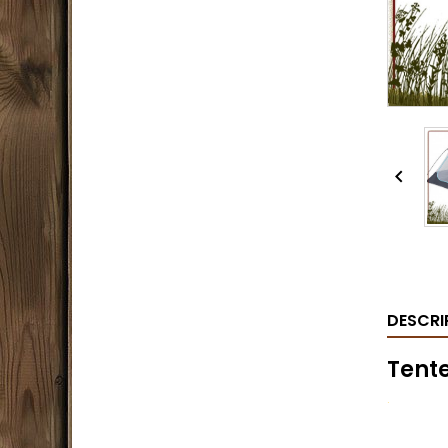

DESCRI
Tent
.