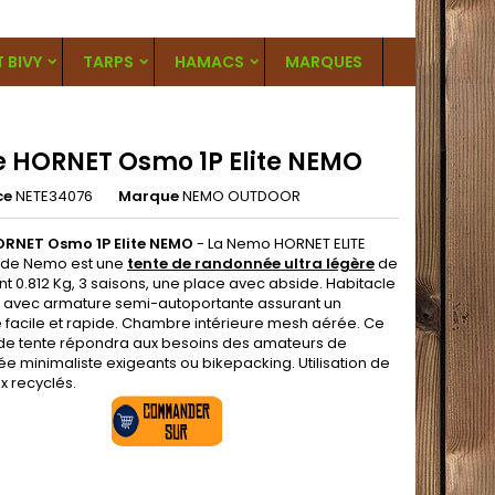
T BIVY
TARPS
HAMACS
MARQUES
e HORNET Osmo 1P Elite NEMO
ce
NETE34076
Marque
NEMO OUTDOOR
ORNET Osmo 1P Elite NEMO
- La Nemo HORNET ELITE
 de Nemo est une
tente de randonnée ultra légère
de
t 0.812 Kg, 3 saisons, une place avec abside. Habitacle
 avec armature semi-autoportante assurant un
facile et rapide. Chambre intérieure mesh aérée. Ce
e tente répondra aux besoins des amateurs de
e minimaliste exigeants ou bikepacking. Utilisation de
x recyclés.