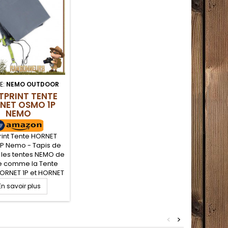
E:
NEMO OUTDOOR
TPRINT TENTE
NET OSMO 1P
NEMO
rint Tente HORNET
P Nemo - Tapis de
 les tentes NEMO de
ce comme la Tente
RNET 1P et HORNET
. Protégez le sol de
En savoir plus
nte avec ce tapis de
sol adapté.
<
>