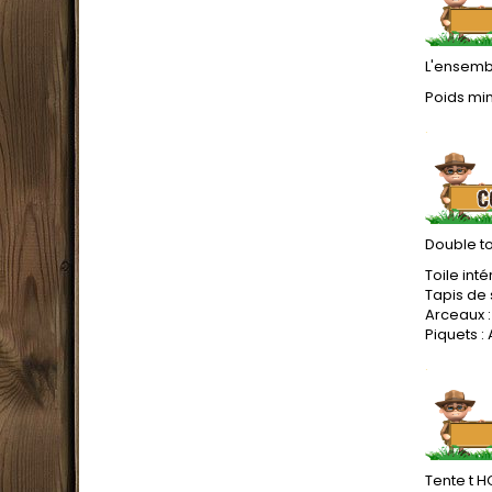
L'ensembl
Poids min
.
Double t
Toile int
Tapis de
Arceaux :
Piquets :
.
Tente t
H