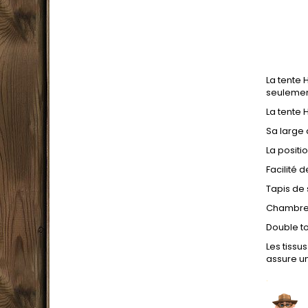
La tente
seulemen
La tente 
Sa large 
La positi
Facilité 
Tapis de
Chambre 
Double t
Les tissu
assure u
.