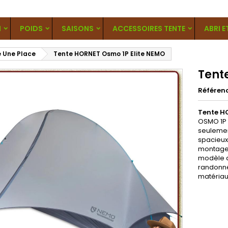
N
POIDS
SAISONS
ACCESSOIRES TENTE
ABRI E
 Une Place
Tente HORNET Osmo 1P Elite NEMO
Tent
Référen
Tente H
OSMO 1P
seulemen
spacieux
montage 
modèle d
randonné
matériau