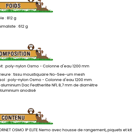
e : 812 g
imaliste : 612 g
oit : poly-nylon Osmo - Colonne d'eau 1200 mm
érieure : tissu moustiquaire No-See-um mesh
 sol : poly-nylon Osmo - Colonne d'eau 1200 mm.
 aluminium Dac Featherlite NFL 8,7 mm de diamètre
 Aluminium anodisé
ORNET OSMO 1P ELITE Nemo avec housse de rangement
,
piquets et ki