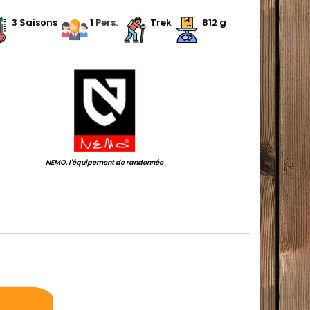
.
.
3 Saisons
.
.
1
Pers.
.
.
Trek
.
812 g
.
NEMO, l'équipement de randonnée
.