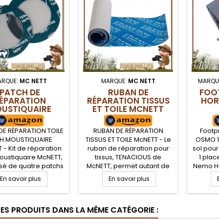
ARQUE:
MC NETT
MARQUE:
MC NETT
MARQU
PATCH DE
RUBAN DE
FOO
ÉPARATION
RÉPARATION TISSUS
HOR
USTIQUAIRE
ET TOILE MCNETT
MCNETT
DE RÉPARATION TOILE
RUBAN DE RÉPARATION
Footp
H MOUSTIQUAIRE
TISSUS ET TOILE McNETT - Le
OSMO 1
 - Kit de réparation
ruban de réparation pour
sol pour
oustiquaire McNETT,
tissus, TENACIOUS de
1 pla
é de quatre patchs
McNETT, permet autant de
Nemo HO
ines de réparation
réparer que de rendre
ELITE 1P
En savoir plus
En savoir plus
ue prédécoupées et
étanche un tissu, sur votre
votre te
ves. Transparentes
matériel de randonnée
une réparation de
(toile de tente, sac à dos,
RES PRODUITS DANS LA MÊME CATÉGORIE :
re ou accroc tout en
matelas gonflable,
t invisible sur votre
vêtements). En rouleau,