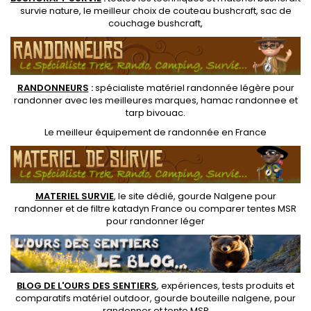
survie nature
, le meilleur choix de
couteau bushcraft
,
sac de
couchage bushcraft
,
RANDONNEUR
S
:
spécialiste matériel randonnée légère
pour
randonner avec les meilleures marques,
hamac randonnee
et
tarp bivouac
.
Le
meilleur équipement de randonnée
en France
MATERIEL SURVIE
, le site dédié,
gourde Nalgene pour
randonner
et de
filtre katadyn France
ou
comparer tentes MSR
pour randonner léger
BLOG DE L'OURS DES SENTIERS
, expériences, tests produits et
comparatifs matériel outdoor
,
gourde bouteille nalgene
, pour
randonner et
tente MSR