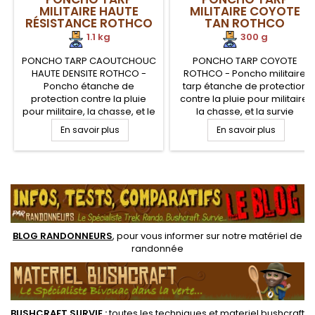
MILITAIRE HAUTE
MILITAIRE COYOTE
RÉSISTANCE ROTHCO
TAN ROTHCO
1.1 kg
300 g
PONCHO TARP CAOUTCHOUC
PONCHO TARP COYOTE
HAUTE DENSITE ROTHCO -
ROTHCO - Poncho militaire
Poncho étanche de
tarp étanche de protection
protection contre la pluie
contre la pluie pour militaire,
pour militaire, la chasse, et le
la chasse, et la survie
bushcraft. Poncho militaire
bushcraft. Poncho militaire
En savoir plus
En savoir plus
avec capuche et visière.
avec capuche et visière.
Poncho caoutchouc ultra
Poncho polyester ripstop
robuste avec œillets. Le
avec œillets. Le poncho
.
poncho armée Vert Olive
armée COYOTE TAN peut
peut également servir de
également servir de bâche,
bâche, tarp ou tapis de sol
tarp ou tapis de sol
BLOG RANDONNEURS
, pour vous informer sur notre
matériel de
randonnée
BUSHCRAFT SURVIE
:
toutes les techniques et
materiel
bushcraft