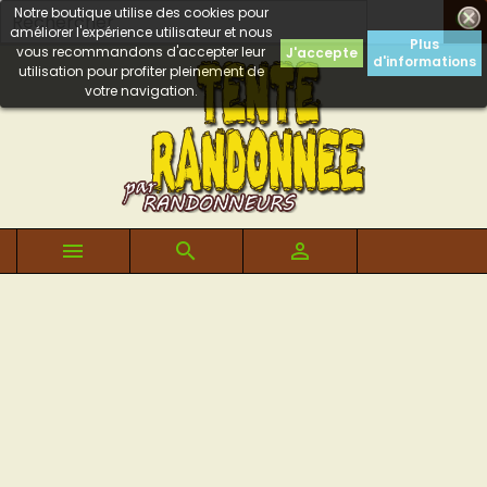
Notre boutique utilise des cookies pour

améliorer l'expérience utilisateur et nous
Plus
vous recommandons d'accepter leur
J'accepte
d'informations
utilisation pour profiter pleinement de
votre navigation.


