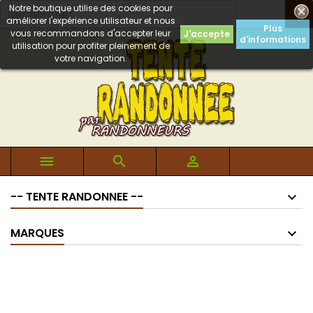
Notre boutique utilise des cookies pour

améliorer l'expérience utilisateur et nous
Plus
vous recommandons d'accepter leur
J'accepte
d'informations
utilisation pour profiter pleinement de
votre navigation.



-- TENTE RANDONNEE --
MARQUES