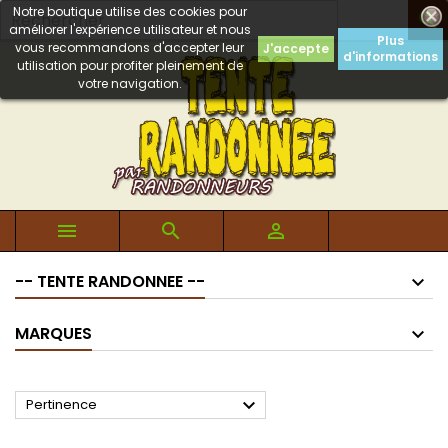
Notre boutique utilise des cookies pour

améliorer l'expérience utilisateur et nous
Plus
vous recommandons d'accepter leur
J'accepte
d'informations
utilisation pour profiter pleinement de
votre navigation.



-- TENTE RANDONNEE --
MARQUES

Pertinence